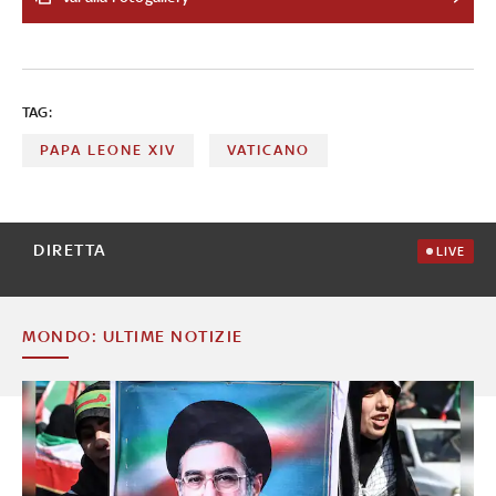
Battesimale, la celebrazione del Sacramento della
Confermazione e infine la Liturgia Eucaristica. Il
Pontefice: il mondo è devastato da guerre e ingiustizie
ma 'non lasciamocene paralizzare'
TAG:
PAPA LEONE XIV
VATICANO
DIRETTA
LIVE
MONDO: ULTIME NOTIZIE