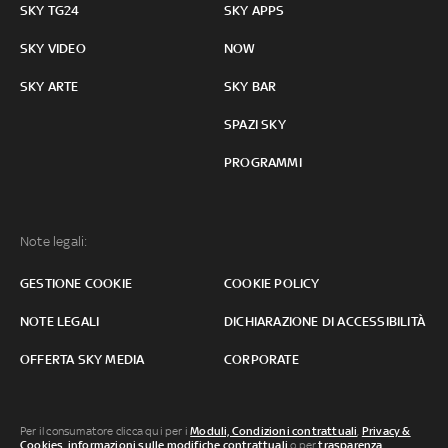
SKY TG24
SKY APPS
SKY VIDEO
NOW
SKY ARTE
SKY BAR
SPAZI SKY
PROGRAMMI
Note legali:
GESTIONE COOKIE
COOKIE POLICY
NOTE LEGALI
DICHIARAZIONE DI ACCESSIBILITÀ
OFFERTA SKY MEDIA
CORPORATE
Per il consumatore clicca qui per i
Moduli, Condizioni contrattuali
,
Privacy &
Cookies
,
informazioni sulle modifiche contrattuali
o per
trasparenza