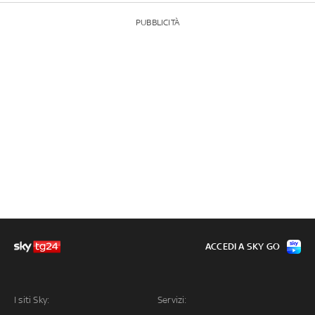
PUBBLICITÀ
ACCEDI A SKY GO
I siti Sky:
Servizi: