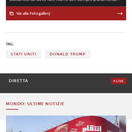
insoddisfatti del suo operato nel Paese. Ad esempio su
un tema molto sentito, come quello dell’aumento del
Vai alla Fotogallery
costo della vita. Pesano anche i dazi, che hanno
provocato aumenti pure su un oggetto amatissimo
come l’albero di Natale artificiale, e le modifiche
sull’assicurazione sanitaria. Di tutto questo si è parlato a
TAG:
Numeri, l’approfondimento di Sky TG24, nella puntata
dell’11 dicembre
STATI UNITI
DONALD TRUMP
DIRETTA
LIVE
MONDO: ULTIME NOTIZIE