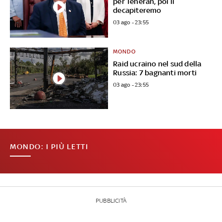
per Teheran, poi li
decapiteremo
03 ago - 23:55
MONDO
Raid ucraino nel sud della
Russia: 7 bagnanti morti
03 ago - 23:55
MONDO: I PIÙ LETTI
PUBBLICITÀ