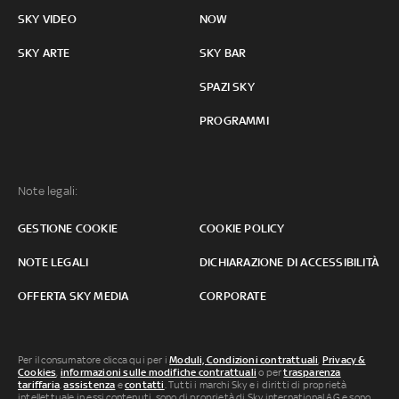
SKY VIDEO
NOW
SKY ARTE
SKY BAR
SPAZI SKY
PROGRAMMI
Note legali:
GESTIONE COOKIE
COOKIE POLICY
NOTE LEGALI
DICHIARAZIONE DI ACCESSIBILITÀ
OFFERTA SKY MEDIA
CORPORATE
Per il consumatore clicca qui per i
Moduli, Condizioni contrattuali
,
Privacy &
Cookies
,
informazioni sulle modifiche contrattuali
o per
trasparenza
tariffaria
,
assistenza
e
contatti
. Tutti i marchi Sky e i diritti di proprietà
intellettuale in essi contenuti, sono di proprietà di Sky international AG e sono