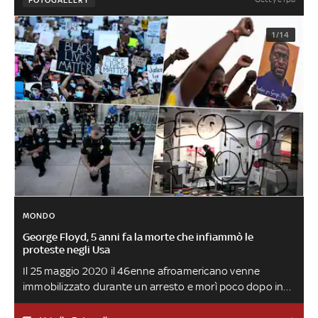
1/14
MONDO
George Floyd, 5 anni fa la morte che infiammò le
proteste negli Usa
Il 25 maggio 2020 il 46enne afroamericano venne
immobilizzato durante un arresto e morì poco dopo in
ospedale. Il video che mostrava il comportamento degli
agenti fece il giro del mondo, scatenando le proteste del