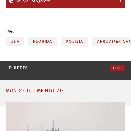
Vai alla Fotogallery
movimento Black Lives Matter contro il razzismo e la
violenza delle forze dell’ordine. L'agente che soffocò
Floyd premendogli il ginocchio sul collo è stato
condannato, ma ha presentato appello
TAG:
USA
FLORIDA
POLIZIA
AFROAMERICAN
DIRETTA
LIVE
MONDO: ULTIME NOTIZIE