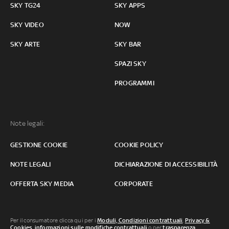
SKY TG24
SKY APPS
SKY VIDEO
NOW
SKY ARTE
SKY BAR
SPAZI SKY
PROGRAMMI
Note legali:
GESTIONE COOKIE
COOKIE POLICY
NOTE LEGALI
DICHIARAZIONE DI ACCESSIBILITÀ
OFFERTA SKY MEDIA
CORPORATE
Per il consumatore clicca qui per i
Moduli, Condizioni contrattuali
,
Privacy &
Cookies
,
informazioni sulle modifiche contrattuali
o per
trasparenza