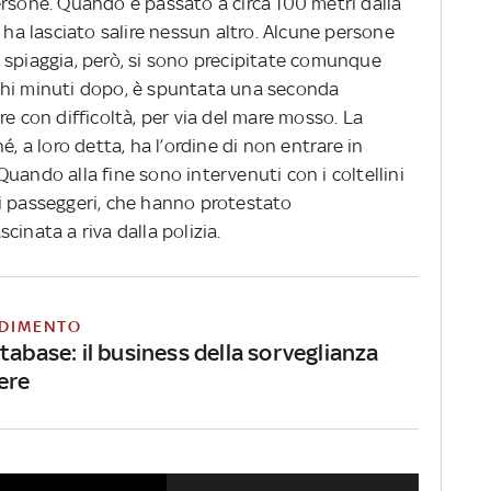
ersone. Quando è passato a circa 100 metri dalla
 ha lasciato salire nessun altro. Alcune persone
 spiaggia, però, si sono precipitate comunque
chi minuti dopo, è spuntata una seconda
re con difficoltà, per via del mare mosso. La
é, a loro detta, ha l’ordine di non entrare in
uando alla fine sono intervenuti con i coltellini
i passeggeri, che hanno protestato
inata a riva dalla polizia.
DIMENTO
tabase: il business della sorveglianza
iere