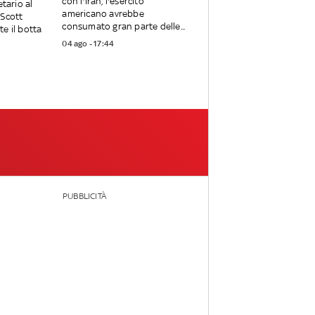
con l'Iran, l'esercito
etario al
americano avrebbe
 Scott
consumato gran parte delle...
e il botta
04 ago - 17:44
PUBBLICITÀ