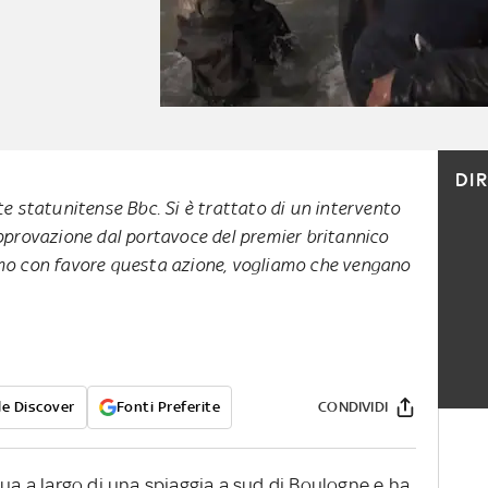
DI
te statunitense Bbc. Si è trattato di un intervento
approvazione dal portavoce del premier britannico
mo con favore questa azione, vogliamo che vengano
e Discover
Fonti Preferite
CONDIVIDI
qua a largo di una spiaggia a sud di Boulogne e ha