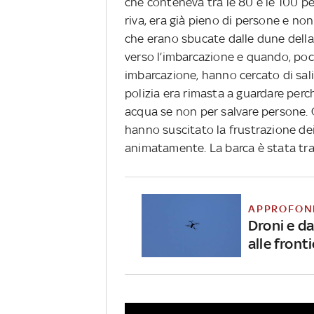
che conteneva tra le 80 e le 100 p
riva, era già pieno di persone e non
che erano sbucate dalle dune della
verso l’imbarcazione e quando, po
imbarcazione, hanno cercato di sali
polizia era rimasta a guardare perch
acqua se non per salvare persone. Q
hanno suscitato la frustrazione de
animatamente. La barca è stata trasc
APPROFON
Droni e da
alle front