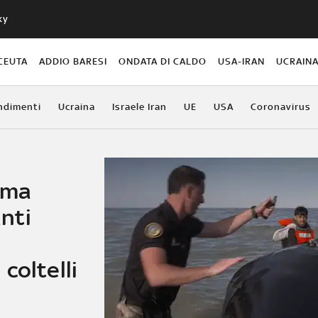
ky
CEUTA
ADDIO BARESI
ONDATA DI CALDO
USA-IRAN
UCRAIN
ndimenti
Ucraina
Israele Iran
UE
USA
Coronavirus
erma
nti
coltelli