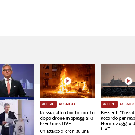
la puntata di 'Numeri' di Sky
TG24, andata in onda il 14
ottobre
MONDO
MOND
LIVE
LIVE
Russia, altro bimbo morto
Bessent: "Possib
dopo drone in spiaggia: 8
accordo per riap
le vittime. LIVE
Hormuz oggi o 
LIVE
Un attacco di droni su una