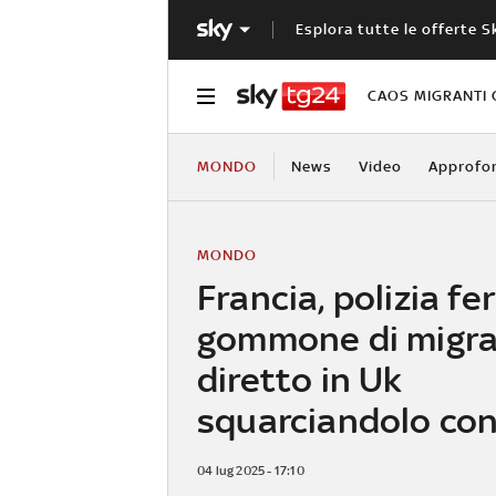
Esplora tutte le offerte S
CAOS MIGRANTI 
MONDO
News
Video
Approfo
MONDO
Francia, polizia f
gommone di migra
diretto in Uk
squarciandolo con 
04 lug 2025 - 17:10