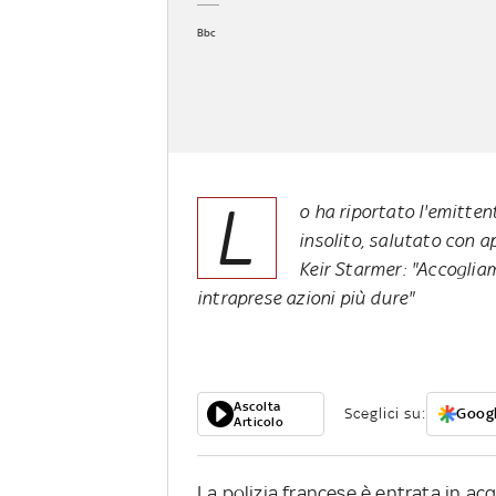
Bbc
L
o ha riportato l'emitten
insolito, salutato con 
Keir Starmer: "Accoglia
intraprese azioni più dure"
Ascolta
Sceglici su:
Googl
Articolo
La polizia francese è entrata in ac