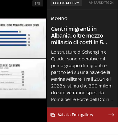
ANSA/SKY TG24
FOTOGALLERY
1/9
MONDO
Centri migranti in
Albania, oltre mezzo
miliardo di costi in 5
anni
Le strutture di Schengjin e
Gjiader sono operative e il
primo gruppo di migranti è
partito ieri su una nave della
Marina Militare. Tra il 2024 e il
2028 si stima che 300 milioni
di euro verranno spesi da
Roma per le Forze dell'Ordine
coinvolte nel progetto. Altre
spese ingenti riguardano poi
Vai alla Fotogallery
la costruzione e la
sorveglianza dei centri. Anche
di questo tema si è occupata