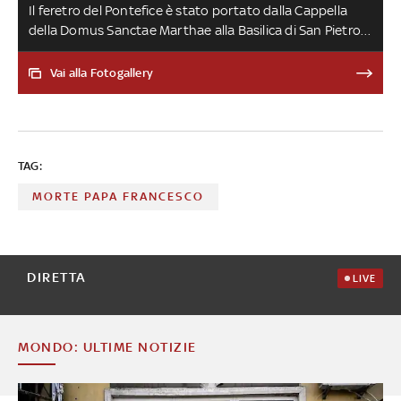
Il feretro del Pontefice è stato portato dalla Cappella
della Domus Sanctae Marthae alla Basilica di San Pietro
per l'omaggio dei fedeli, che sarà possibile fino a venerdì
25 aprile. Sono migliaia le persone in coda già nelle prime
Vai alla Fotogallery
ore. Il governo italiano ha proclamato cinque giorni di
lutto nazionale. I funerali di Papa Francesco si
svolgeranno sabato 26 aprile
TAG:
MORTE PAPA FRANCESCO
DIRETTA
LIVE
MONDO: ULTIME NOTIZIE