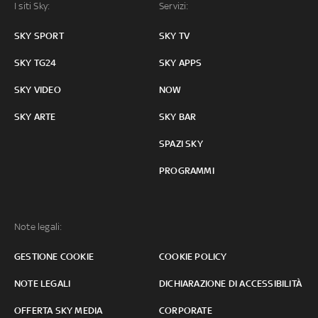
I siti Sky:
Servizi:
SKY SPORT
SKY TV
SKY TG24
SKY APPS
SKY VIDEO
NOW
SKY ARTE
SKY BAR
SPAZI SKY
PROGRAMMI
Note legali:
GESTIONE COOKIE
COOKIE POLICY
NOTE LEGALI
DICHIARAZIONE DI ACCESSIBILITÀ
OFFERTA SKY MEDIA
CORPORATE