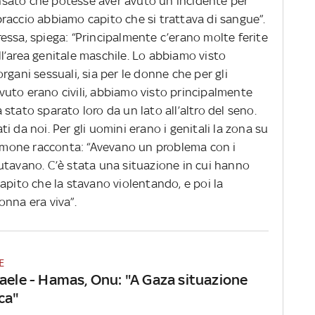
pensato che potesse aver avuto un incidente per
raccio abbiamo capito che si trattava di sangue”.
essa, spiega: “Principalmente c’erano molte ferite
l’area genitale maschile. Lo abbiamo visto
rgani sessuali, sia per le donne che per gli
uto erano civili, abbiamo visto principalmente
stato sparato loro da un lato all’altro del seno.
 da noi. Per gli uomini erano i genitali la zona su
stimone racconta: “Avevano un problema con i
utavano. C’è stata una situazione in cui hanno
apito che la stavano violentando, e poi la
onna era viva”.
E
raele - Hamas, Onu: "A Gaza situazione
ca"