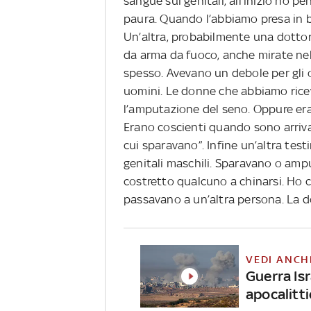
sangue sui genitali, all’inizio ho 
paura. Quando l’abbiamo presa in b
Un’altra, probabilmente una dottor
da arma da fuoco, anche mirate nel
spesso. Avevano un debole per gli o
uomini. Le donne che abbiamo ricev
l’amputazione del seno. Oppure era 
Erano coscienti quando sono arrivati
cui sparavano”. Infine un’altra te
genitali maschili. Sparavano o amp
costretto qualcuno a chinarsi. Ho c
passavano a un’altra persona. La d
VEDI ANCH
Guerra Is
apocalitti