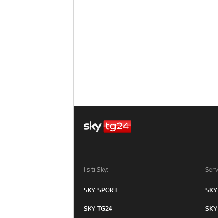
I siti Sky:
Serv
SKY SPORT
SKY
SKY TG24
SKY