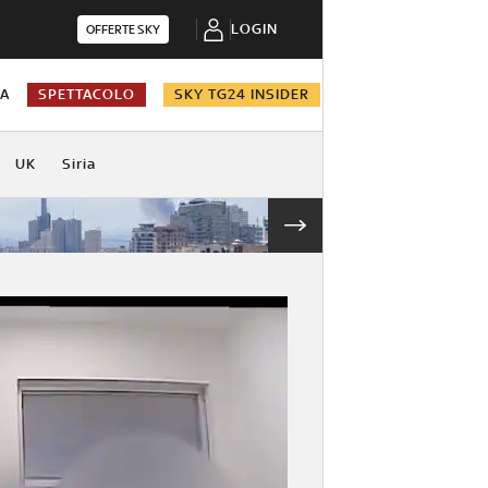
LOGIN
OFFERTE SKY
NA
SPETTACOLO
SKY TG24 INSIDER
UK
Siria