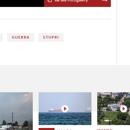
Vai alla Fotogallery
ed esplosivi, ecco le tattiche
che vengono adottate
GUERRA
STUPRI