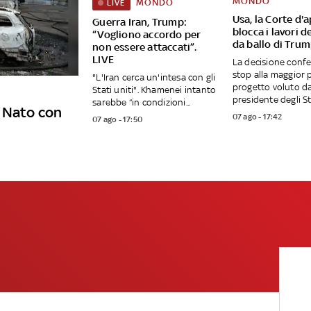
MONDO
MONDO
LIVE
Usa, la Corte d'
Guerra Iran, Trump:
blocca i lavori de
“Vogliono accordo per
da ballo di Tru
non essere attaccati”.
LIVE
La decisione conf
stop alla maggior 
"L'Iran cerca un'intesa con gli
progetto voluto da
Stati uniti". Khamenei intanto
presidente degli Sta
sarebbe “in condizioni...
e Nato con
07 ago - 17:42
07 ago - 17:50