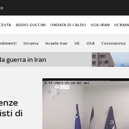
ky
CEUTA
ADDIO GUCCINI
ONDATA DI CALDO
USA-IRAN
UCRAI
ndimenti
Ucraina
Israele Iran
UE
USA
Coronavirus
la guerra in Iran
lenze
sti di