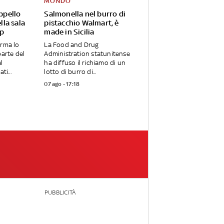
MONDO
appello
Salmonella nel burro di
lla sala
pistacchio Walmart, è
mp
made in Sicilia
erma lo
La Food and Drug
parte del
Administration statunitense
l
ha diffuso il richiamo di un
ti...
lotto di burro di...
07 ago - 17:18
PUBBLICITÀ