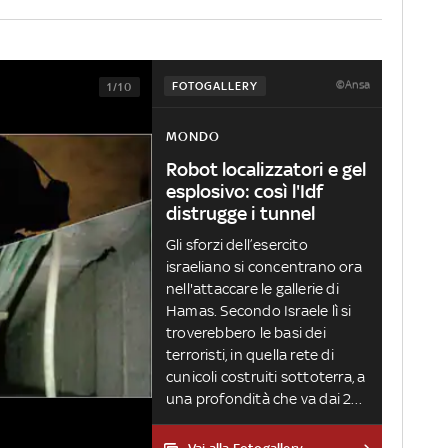
©Ansa
FOTOGALLERY
1/10
MONDO
Robot localizzatori e gel
esplosivo: così l'Idf
distrugge i tunnel
Gli sforzi dell’esercito
israeliano si concentrano ora
nell'attaccare le gallerie di
Hamas. Secondo Israele lì si
troverebbero le basi dei
terroristi, in quella rete di
cunicoli costruiti sottoterra, a
una profondità che va dai 20
agli 80 metri circa. Tra pericoli,
nuove e vecchie tecnologie