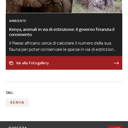
AMBIENTE
Kenya, animali in via di estinzione: il governo finanzia il
censimento
Il Paese africano cerca di calcolare il numero della sua
fauna per poter conservare le specie in via di estinzione.
Il governo ha avviato il censimento nazionale di tutte le
specie selvatiche terrestri e marine: nello Stato ne
Vai alla Fotogallery
vivono più di 1.000 diverse in differenti ecosistemi. LE
FOTO
TAG:
KENYA