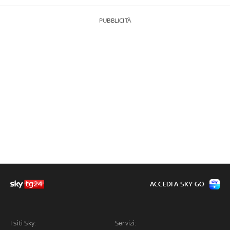
PUBBLICITÀ
ACCEDI A SKY GO
I siti Sky:
Servizi: