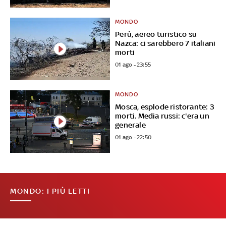
MONDO
Perù, aereo turistico su
Nazca: ci sarebbero 7 italiani
morti
01 ago - 23:55
MONDO
Mosca, esplode ristorante: 3
morti. Media russi: c'era un
generale
01 ago - 22:50
MONDO: I PIÙ LETTI