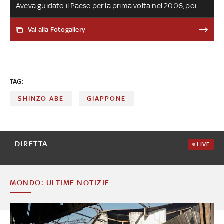
Aveva guidato il Paese per la prima volta nel 2006, poi
altri tre mandati: 2012, 2014 e 2017. Aveva dato le
dimissioni, per problemi di salute, ad agosto 2020. L'8
Vai alla Fotogallery
luglio 2022 è stato ucciso da colpi d'arma da fuoco
mentre si trovava a Nara
TAG:
SHINZO ABE
GIAPPONE
DIRETTA
LIVE
MONDO: ULTIME NOTIZIE