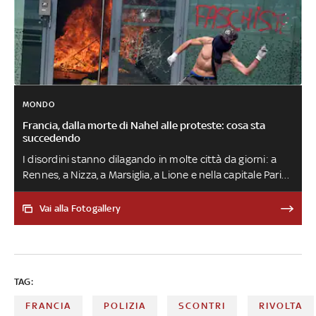
MONDO
Francia, dalla morte di Nahel alle proteste: cosa sta
succedendo
I disordini stanno dilagando in molte città da giorni: a
Rennes, a Nizza, a Marsiglia, a Lione e nella capitale Parigi.
Il passaparola corre sui social e coinvolge i giovanissimi,
che manifestano per l'uccisione di un 17enne da parte di
Vai alla Fotogallery
un poliziotto. Nel 2005 un precedente: a infiammarsi
per prima fu Clichy-sous-Bois - banlieue parigina - per la
morte di altri due ragazzi, Zyed Benna e Bouna Traorè,
rimasti folgorati in una cabina per l'elettricità mentre
TAG:
cercavano di sfuggire ad un controllo di polizia
FRANCIA
POLIZIA
SCONTRI
RIVOLTA