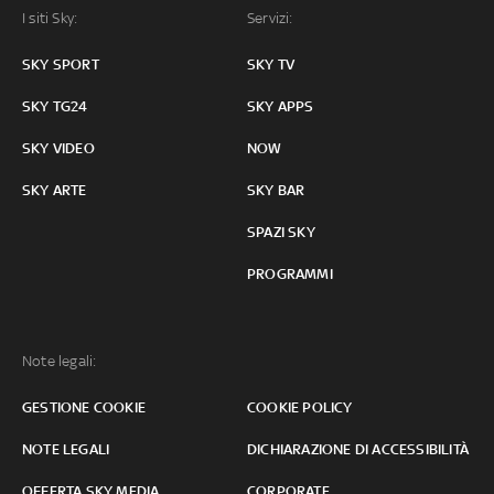
I siti Sky:
Servizi:
SKY SPORT
SKY TV
SKY TG24
SKY APPS
SKY VIDEO
NOW
SKY ARTE
SKY BAR
SPAZI SKY
PROGRAMMI
Note legali:
GESTIONE COOKIE
COOKIE POLICY
NOTE LEGALI
DICHIARAZIONE DI ACCESSIBILITÀ
OFFERTA SKY MEDIA
CORPORATE