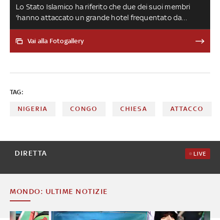
Lo Stato Islamico ha riferito che due dei suoi membri
'hanno attaccato un grande hotel frequentato da
diplomatici e uomini d'affari cinesi a Kabul, dove hanno
fatto detonare due ordigni esplosivi nascosti all'interno
Vai alla Fotogallery
di due borse'. Almeno tre i morti e 21 feriti
TAG:
NIGERIA
CONGO
CHIESA
ATTACCO
DIRETTA
LIVE
MONDO: ULTIME NOTIZIE