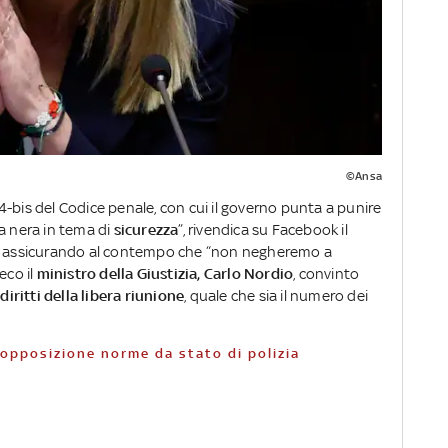
©Ansa
-bis del Codice penale, con cui il governo punta a punire
ia nera in tema di
sicurezza
”, rivendica su Facebook il
, assicurando al contempo che “non negheremo a
 eco il
ministro della Giustizia, Carlo Nordio
, convinto
i
diritti della libera riunione
, quale che sia il numero dei
 opposizione norme da stato di polizia