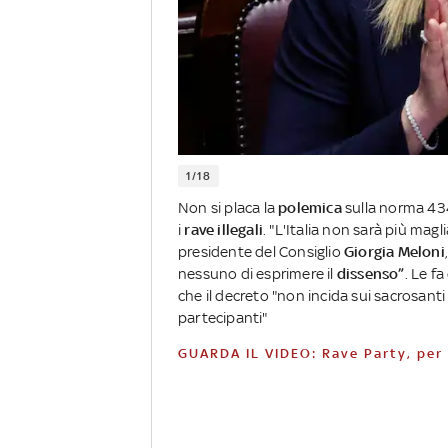
1/18
Non si placa la
polemica
sulla norma 434
i
rave
illegali
. "L'Italia non sarà più magl
presidente del Consiglio
Giorgia Meloni
nessuno di esprimere il
dissenso”
. Le fa
che il decreto "non incida sui sacrosant
partecipanti"
GUARDA IL VIDEO: Rave Party, per