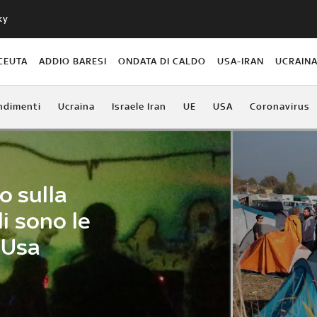
ky
CEUTA
ADDIO BARESI
ONDATA DI CALDO
USA-IRAN
UCRAIN
ndimenti
Ucraina
Israele Iran
UE
USA
Coronavirus
o sulla
i sono le
 Usa