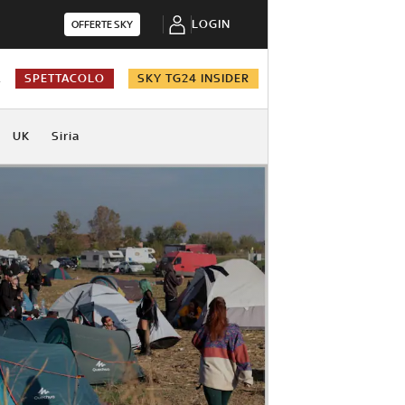
LOGIN
OFFERTE SKY
A
SPETTACOLO
SKY TG24 INSIDER
UK
Siria