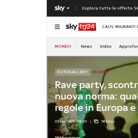
Esplora tutte le offerte S
CAOS MIGRANTI 
MONDO
News
Video
Approfo
FOTOGALLERY
MONDO
Rave party, scontr
nuova norma: qual
regole in Europa e
03 nov 2022 - 08:30
18 foto
©IPA/Fotogramma