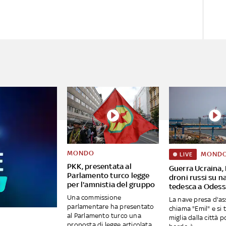
MONDO
MOND
LIVE
PKK, presentata al
Guerra Ucraina, 
Parlamento turco legge
droni russi su n
per l'amnistia del gruppo
tedesca a Odess
Una commissione
La nave presa d'ass
parlamentare ha presentato
chiama "Emil" e si 
al Parlamento turco una
miglia dalla città p
proposta di legge articolata...