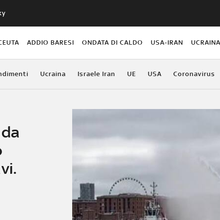
ky
CEUTA
ADDIO BARESI
ONDATA DI CALDO
USA-IRAN
UCRAIN
ndimenti
Ucraina
Israele Iran
UE
USA
Coronavirus
 da
o
vi.