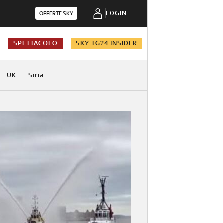
LOGIN
OFFERTE SKY
A
SPETTACOLO
SKY TG24 INSIDER
UK
Siria