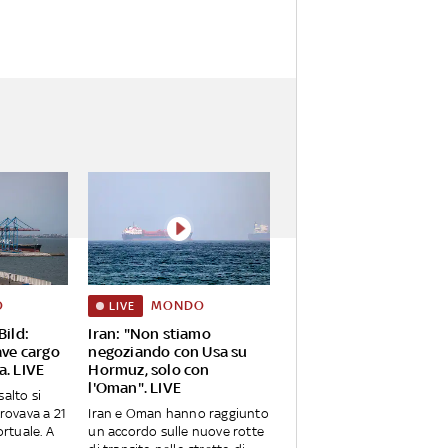
O
MONDO
LIVE
Bild:
Iran: "Non stiamo
ave cargo
negoziando con Usa su
a. LIVE
Hormuz, solo con
l'Oman". LIVE
alto si
trovava a 21
Iran e Oman hanno raggiunto
ortuale. A
un accordo sulle nuove rotte