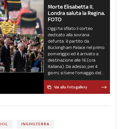
Morte Elisabetta II,
Londra saluta la Regina.
FOTO
Oggi ha sfilato il corteo
dedicato alla sovrana
defunta: è partito da
Buckingham Palace nel primo
pomeriggio ed è arrivato a
destinazione alle 16 (ora
italiana). Da adesso, per 4
giorni, si tiene l'omaggio del
popolo alla sovrana. Tempi di
attesa fino a 30 ore
Vai alla Fotogallery
OOL
INGHILTERRA