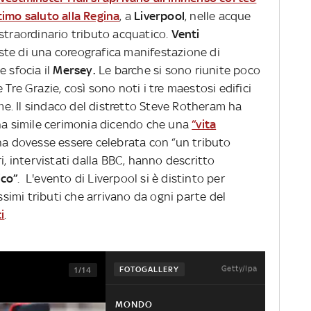
ultimo saluto alla Regina
, a
Liverpool
, nelle acque
straordinario tributo acquatico.
Venti
te di una coreografica manifestazione di
e sfocia il
Mersey.
Le barche si sono riunite poco
Tre Grazie, così sono noti i tre maestosi edifici
ume. Il sindaco del distretto Steve Rotheram ha
una simile cerimonia dicendo che una
“vita
a dovesse essere celebrata con “un tributo
i, intervistati dalla BBC, hanno descritto
ico”
. L'evento di Liverpool si è distinto per
issimi tributi che arrivano da ogni parte del
i
.
Getty/Ipa
FOTOGALLERY
1/14
MONDO