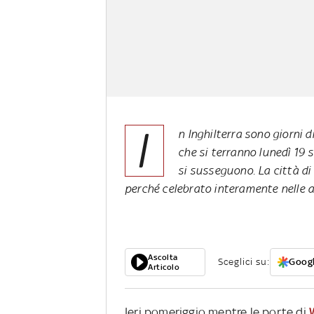
I
n Inghilterra sono giorni d
che si terranno lunedì 19 
si susseguono. La città di 
perché celebrato interamente nelle 
Ascolta
Sceglici su:
Googl
Articolo
Ieri pomeriggio mentre le porte di