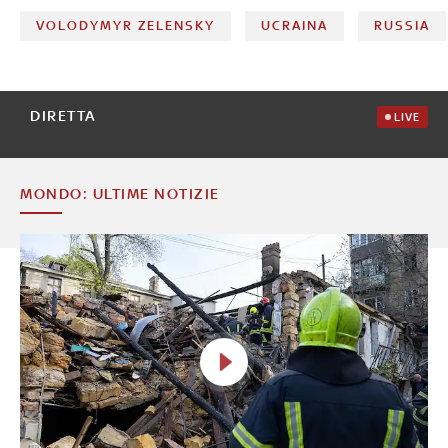
VOLODYMYR ZELENSKY
UCRAINA
RUSSIA
DIRETTA
LIVE
MONDO: ULTIME NOTIZIE