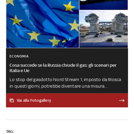
ECONOMIA
Cosa succede se la Russia chiude il gas: gli scenari per
Italia e Ue
Lo stop del gasdotto Nord Stream 1, imposto da Mosca
in questi giorni, potrebbe diventare una misura
permanente nei prossimi mesi. Gli Stati europei si
preparano alle conseguenze. Secondo Tabarelli
Vai alla Fotogallery
(Nomisma Energia), se la Russia chiude i rubinetti, da
gennaio bisogna aspettarsi razionamenti: “Le scorte
non basterebbero, nuovi rigassificatori solo in
primavera”. Possibili anche ulteriori aumenti dei prezzi e
TAG:
crollo del Pil