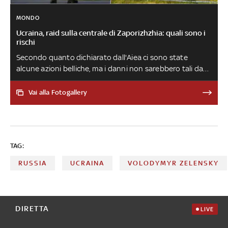
MONDO
Ucraina, raid sulla centrale di Zaporizhzhia: quali sono i
rischi
Secondo quanto dichiarato dall'Aiea ci sono state
alcune azioni belliche, ma i danni non sarebbero tali da
comportare rischi immediati per la sicurezza. La
situazione però desta “molta preoccupazione” e il rischio
Vai alla Fotogallery
di rilasci significativi di radioattività nell'ambiente
avrebbe pesanti conseguenze
TAG:
RUSSIA
UCRAINA
VOLODYMYR ZELENSKY
DIRETTA
LIVE