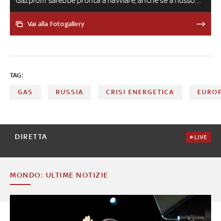
Gazprom sarebbe pronta a riavviare, anche se a flusso
ridotto, le esportazioni verso l'Europa attraverso il
gasdotto. Ecco come questa scelta potrebbe impattare
Vai alla Fotogallery
sul nostro Paese e quali sono le mosse dell'Ue in caso il
gas russo invece non arrivasse. Von der Leyen: 'Mosca ci
ricatta, dobbiamo prepararci'
TAG:
GAS
RUSSIA
CRISI ENERGETICA
EURO
DIRETTA
LIVE
MONDO: ULTIME NOTIZIE