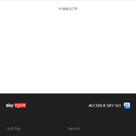
PUBBLICITÀ
ACCEDI A SKY GO
I siti Sky:
Servizi: