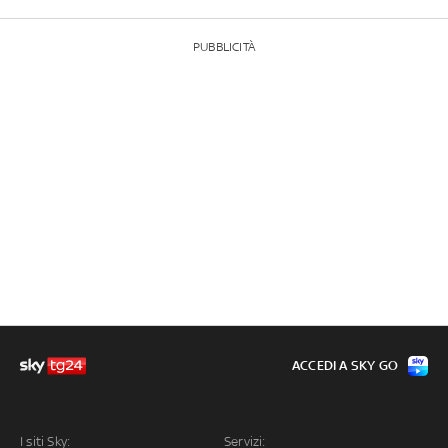
PUBBLICITÀ
ACCEDI A SKY GO
I siti Sky:
Servizi: