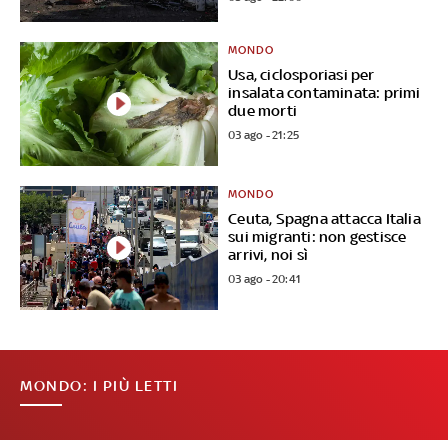
MONDO
Usa, ciclosporiasi per
insalata contaminata: primi
due morti
03 ago - 21:25
MONDO
Ceuta, Spagna attacca Italia
sui migranti: non gestisce
arrivi, noi sì
03 ago - 20:41
MONDO: I PIÙ LETTI