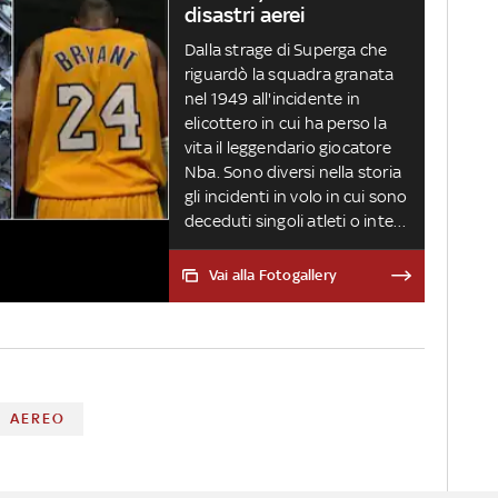
disastri aerei
Dalla strage di Superga che
riguardò la squadra granata
nel 1949 all'incidente in
elicottero in cui ha perso la
vita il leggendario giocatore
Nba. Sono diversi nella storia
gli incidenti in volo in cui sono
deceduti singoli atleti o intere
squadre
Vai alla Fotogallery
AEREO