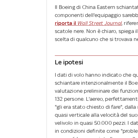
Il Boeing di China Eastern schianta
componenti dell'equipaggio sarebbe
riporta il
Wall Street Journal
, rifer
scatole nere. Non è chiaro, spiega 
scelta di qualcuno che si trovava ne
Le ipotesi
I dati di volo hanno indicato che q
schiantare intenzionalmente il Boe
valutazione preliminare dei funziona
132 persone. L'aereo, perfettamente
"gli era stato chiesto di fare", dall
quasi verticale alla velocità del su
velivolo in quasi 50.000 pezzi. I d
in condizioni definite come "proble