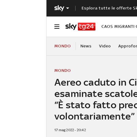
Esplora tutte le offerte S
CAOS MIGRANTI 
MONDO
News
Video
Approfo
MONDO
Aereo caduto in Ci
esaminate scatole
“È stato fatto pre
volontariamente”
17 mag 2022 - 20:42