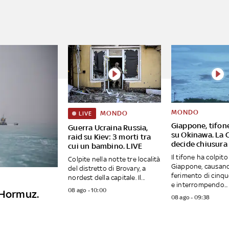
MONDO
MONDO
LIVE
Giappone, tifon
Guerra Ucraina Russia,
su Okinawa. La 
raid su Kiev: 3 morti tra
decide chiusura 
cui un bambino. LIVE
Il tifone ha colpito
Colpite nella notte tre località
Giappone, causand
del distretto di Brovary, a
ferimento di cinq
nordest della capitale. Il...
e interrompendo...
08 ago - 10:00
 Hormuz.
08 ago - 09:38