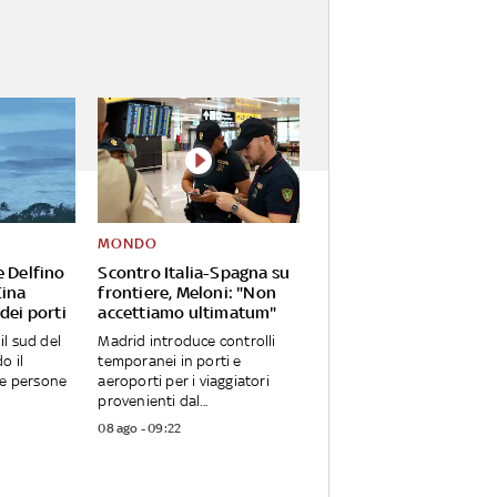
MONDO
e Delfino
Scontro Italia-Spagna su
Cina
frontiere, Meloni: "Non
dei porti
accettiamo ultimatum"
 il sud del
Madrid introduce controlli
o il
temporanei in porti e
ue persone
aeroporti per i viaggiatori
provenienti dal...
08 ago - 09:22