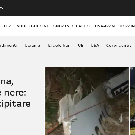
ky
CEUTA
ADDIO GUCCINI
ONDATA DI CALDO
USA-IRAN
UCRAI
ndimenti
Ucraina
Israele Iran
UE
USA
Coronavirus
na,
 nere:
cipitare