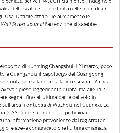
picchiata, scrive il
Wsj
. Ufficialmente l'indagine è
nalisi delle scatole nere è finita nelle mani di un
i Usa. Difficile attribuire al momento le
l
Wall Street Journal
l'attenzione si sarebbe
'aeroporto di Kunming Changshui il 21 marzo, poco
diretto a Guangzhou, il capoluogo del Guangdong,
o quota senza lanciare allarmi o segnali. A circa
 aveva ripreso leggermente quota, ma alle 14.23 il
ere segnali fino all'ultima parte del volo in
e sull'area montuosa di Wuzhou, nel Guangxi. La
ina (CAAC), nel suo rapporto preliminare
lcuna informazione proveniente dai registratori
taggio, e aveva comunicato che l'ultima chiamata