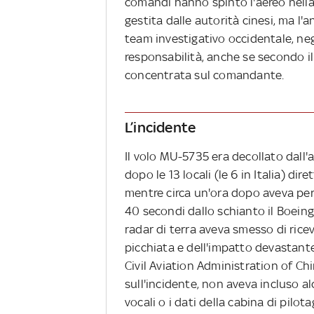
comandi hanno spinto l'aereo nella 
gestita dalle autorità cinesi, ma l'a
team investigativo occidentale, negl
responsabilità, anche se secondo i
concentrata sul comandante.
L’incidente
Il volo MU-5735 era decollato dall
dopo le 13 locali (le 6 in Italia) 
mentre circa un'ora dopo aveva pers
40 secondi dallo schianto il Boeing
radar di terra aveva smesso di ricev
picchiata e dell'impatto devastant
Civil Aviation Administration of Ch
sull'incidente, non aveva incluso a
vocali o i dati della cabina di pilo