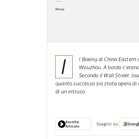
©Ansa
I
l Boeing di China Eastern 
Wouzhou. A bordo c’erano 
Secondo il Wall Street Jou
quanto successo sia stata opera di q
di un intruso
Ascolta
Sceglici su:
Googl
Articolo