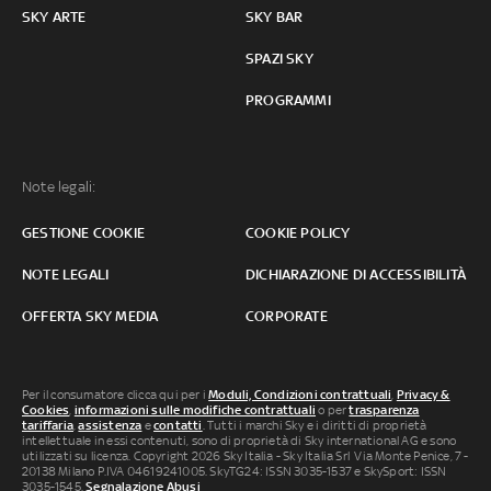
SKY ARTE
SKY BAR
SPAZI SKY
PROGRAMMI
Note legali:
GESTIONE COOKIE
COOKIE POLICY
NOTE LEGALI
DICHIARAZIONE DI ACCESSIBILITÀ
OFFERTA SKY MEDIA
CORPORATE
Per il consumatore clicca qui per i
Moduli, Condizioni contrattuali
,
Privacy &
Cookies
,
informazioni sulle modifiche contrattuali
o per
trasparenza
tariffaria
,
assistenza
e
contatti
. Tutti i marchi Sky e i diritti di proprietà
intellettuale in essi contenuti, sono di proprietà di Sky international AG e sono
utilizzati su licenza. Copyright 2026 Sky Italia - Sky Italia Srl Via Monte Penice, 7 -
20138 Milano P.IVA 04619241005. SkyTG24: ISSN 3035-1537 e SkySport: ISSN
3035-1545.
Segnalazione Abusi