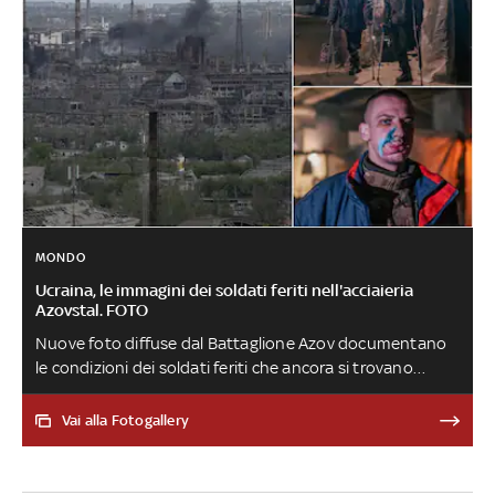
MONDO
Ucraina, le immagini dei soldati feriti nell'acciaieria
Azovstal. FOTO
Nuove foto diffuse dal Battaglione Azov documentano
le condizioni dei soldati feriti che ancora si trovano
nell'acciaieria a Mariupol. Oltre alle immagini, è stato
diffuso un appello affinché vengano al più presto
Vai alla Fotogallery
evacuati e portati in un territorio controllato dagli
ucraini