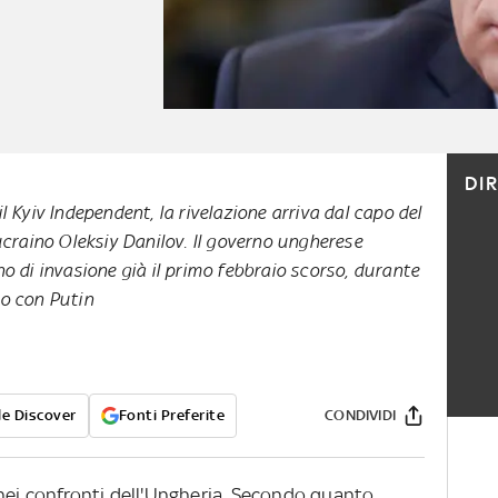
DI
 Kyiv Independent, la rivelazione arriva dal capo del
ucraino Oleksiy Danilov. Il governo ungherese
o di invasione già il primo febbraio scorso, durante
ro con Putin
e Discover
Fonti Preferite
CONDIVIDI
ei confronti dell'Ungheria. Secondo quanto