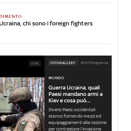
DIMENTO
Ucraina, chi sono i foreign fighters
©IPA/Fotogramma
FOTOGALLERY
1/14
MONDO
Guerra Ucraina, quali
Paesi mandano armi a
Kiev e cosa può
succedere
Diversi Paesi occidentali
stanno fornendo mezzi ed
equipaggiamenti alla nazione
per contrastare l’invasione