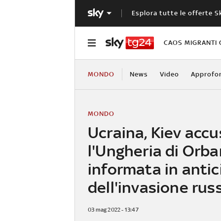
Esplora tutte le offerte S
CAOS MIGRANTI 
MONDO
News
Video
Approfo
MONDO
Ucraina, Kiev accu
l'Ungheria di Orba
informata in antic
dell'invasione rus
03 mag 2022 - 13:47