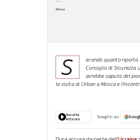
©Ansa
S
econdo quanto riporta il
Consiglio di Sicurezza 
avrebbe saputo del pian
la visita di Orban a Mosca e l'incont
Ascolta
Sceglici su:
Googl
Articolo
Dura accusa da parte dell'
Ucraina
n