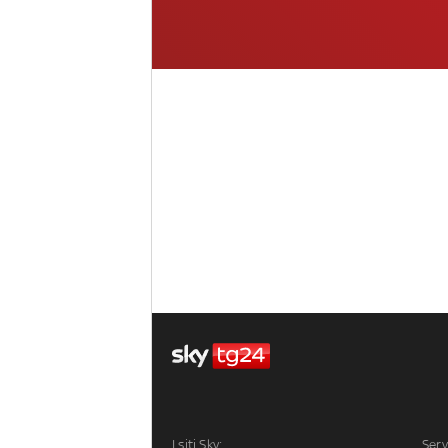
I siti Sky:
Serv