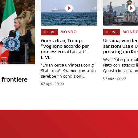
MONDO
MOND
LIVE
LIVE
Guerra Iran, Trump:
Ucraina, von der
“Vogliono accordo per
sanzioni Usa e 
non essere attaccati”.
prosciugano Rus
LIVE
Wsj: "Putin potreb
"L'Iran cerca un'intesa con gli
Nato con attacco l
Stati uniti". Khamenei intanto
Questo lo scenario 
sarebbe “in condizioni...
 frontiere
07 ago - 22:00
07 ago - 22:00