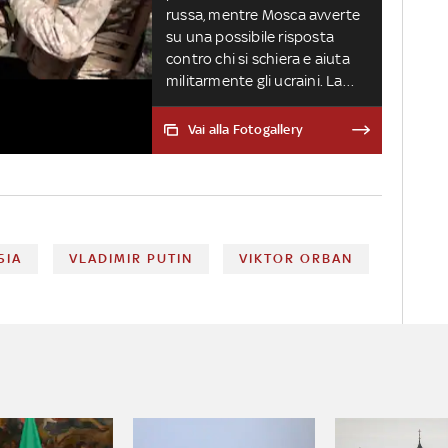
russa, mentre Mosca avverte
su una possibile risposta
contro chi si schiera e aiuta
militarmente gli ucraini. La
situazione
Vai alla Fotogallery
SIA
VLADIMIR PUTIN
VIKTOR ORBAN