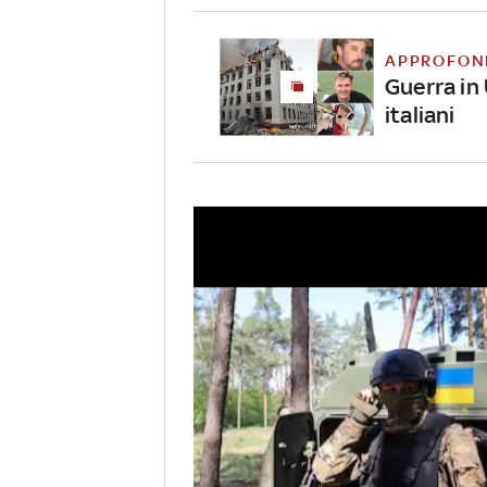
APPROFON
Guerra in 
italiani