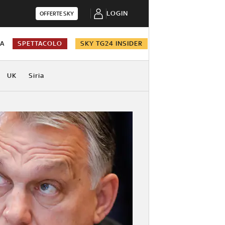
LOGIN
OFFERTE SKY
NA
SPETTACOLO
SKY TG24 INSIDER
UK
Siria