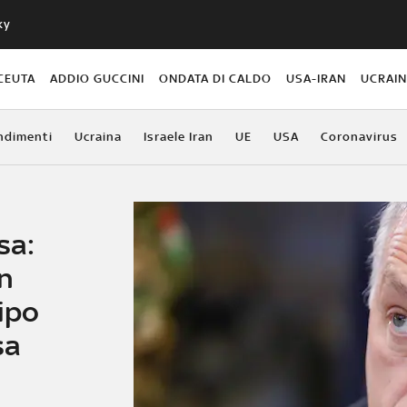
ky
CEUTA
ADDIO GUCCINI
ONDATA DI CALDO
USA-IRAN
UCRAI
ndimenti
Ucraina
Israele Iran
UE
USA
Coronavirus
sa:
n
ipo
sa