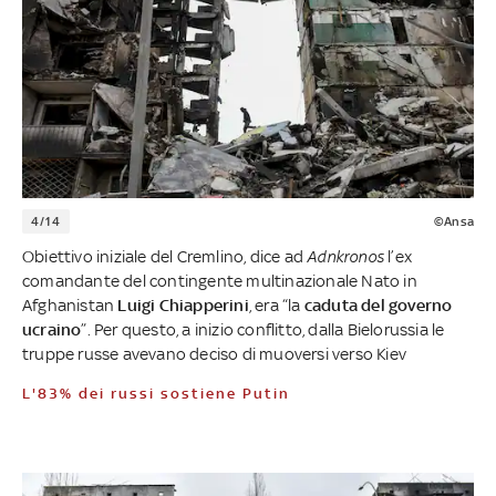
4/14
©Ansa
Obiettivo iniziale del Cremlino, dice ad
Adnkronos
l’ex
comandante del contingente multinazionale Nato in
Afghanistan
Luigi Chiapperini
, era “la
caduta del governo
ucraino
”. Per questo, a inizio conflitto, dalla Bielorussia le
truppe russe avevano deciso di muoversi verso Kiev
L'83% dei russi sostiene Putin