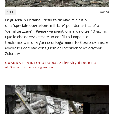
1/14
©Ansa
La
guerra in Ucraina
- definita da Vladimir Putin
una “
speciale operazione militare
” per “denazificare” e
“demilitarizzare” il Paese -
va avanti ormai da oltre 40 giorni.
Quello che doveva essere un conflitto lampo si è
trasformato in una
guerra di logoramento
. Così la definisce
Mykhailo Podolyak, consigliere del presidente Volodymyr
Zelensky
GUARDA IL VIDEO: Ucraina, Zelensky denuncia
all'Onu crimini di guerra