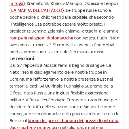
in fuga
), Kramatorsk, Kharkiv, Mariupol, Odessa e Leopoli
(
LA MAPPA DELL'ATTACCO
). Le truppe russe sono a
poche decine di chilometri dalla capitale, che secondo
l'intelligence Usa potrebbe cadere molto presto. Il
presidente ucraino Zelensky chiama i cittadini alle armi e
rompe le relazioni diplomatiche
con Mosca. Putin: "Non
avevamo altra scelta". Si combatte anche a Chernobyl, i
media annunciano: la centrale è in mano ai russi.
Le reazioni
Dal G7 l'appello a Mosca: fermi il bagno di sangue. La
Nato: "No al dispiegamento delle nostre truppe in
Ucraina, ma rafforzeremo la nostra presenza a Est nei
territori alleati". Al Quirinale il Consiglio Supremo della
Difesa: dalla Russia una ingiustificabile aggressione
militare. A Bruxelles Consiglio Europeo straordinario per
decidere l'entità delle sanzioni contro Mosca. Le prime
conseguenze economiche della guerra vedono il crollo le
Borse e il
boom dei prezzi di
boom dei prezzi di petrolio,
gas e materie prime
nbsp;petrolio, gas e materie