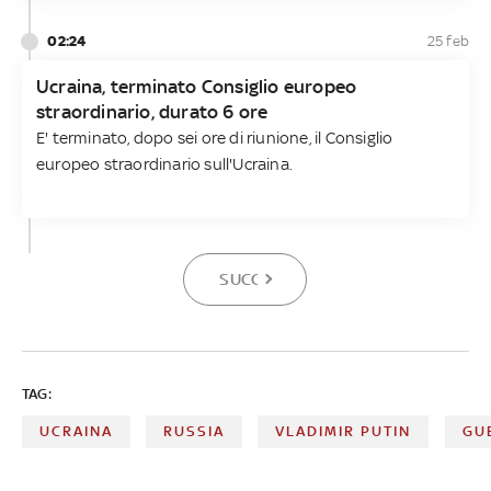
02:24
25 feb
Ucraina, terminato Consiglio europeo
straordinario, durato 6 ore
E' terminato, dopo sei ore di riunione, il Consiglio
europeo straordinario sull'Ucraina.
SUCCESSIVA
TAG:
UCRAINA
RUSSIA
VLADIMIR PUTIN
GU