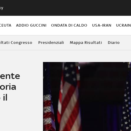
ky
CEUTA
ADDIO GUCCINI
ONDATA DI CALDO
USA-IRAN
UCRAI
ultati Congresso
Presidenziali
Mappa Risultati
Diario
dente
oria
il