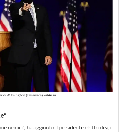
ter di Wilmington (Delaware) - ©Ansa
te"
ome nemici", ha aggiunto il presidente eletto degli