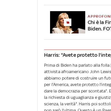
APPROFON
Chi è la F
Biden. F
Harris: "Avete protetto l'int
Prima di Biden ha parlato alla folla
attivista afroamericano John Lewis
abbiamo potere di costruire un fut
per l'America, avete protetto l'in
dare la democrazia per scontata". 
la richiesta di uguaglianza e giustiz
scienza, la verità". Harris poi sot
non sarò l'ultima. Questo è un Pae