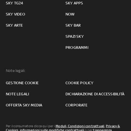
SKY TG24
SKY APPS
SKY VIDEO
NOW
SKY ARTE
SKY BAR
SPAZI SKY
PROGRAMMI
Note legali:
GESTIONE COOKIE
COOKIE POLICY
NOTE LEGALI
DICHIARAZIONE DI ACCESSIBILITÀ
OFFERTA SKY MEDIA
CORPORATE
Per il consumatore clicca qui per i
Moduli, Condizioni contrattuali
,
Privacy &
Cookies
,
informazioni sulle modifiche contrattuali
o per
trasparenza