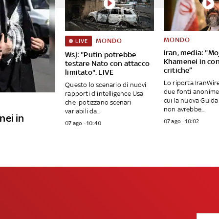
MONDO
MONDO
LIVE
Iran, media: "Mo
Wsj: "Putin potrebbe
Khamenei in con
testare Nato con attacco
critiche”
limitato". LIVE
Lo riporta IranWir
Questo lo scenario di nuovi
due fonti anonime
rapporti d'intelligence Usa
cui la nuova Guid
che ipotizzano scenari
non avrebbe...
variabili da...
nei in
07 ago - 10:02
07 ago - 10:40