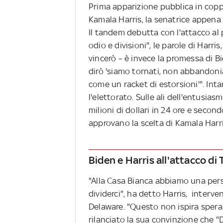
Prima apparizione pubblica in coppi
Kamala Harris, la senatrice appena
Il tandem debutta con l'attacco a
odio e divisioni", le parole di Harri
vincerò – è invece la promessa di Bi
dirò 'siamo tornati, non abbandonia
come un racket di estorsioni'". Int
l'elettorato. Sulle ali dell'entusias
milioni di dollari in 24 ore e secon
approvano la scelta di Kamala Harr
Biden e Harris all'attacco di
"Alla Casa Bianca abbiamo una per
dividerci", ha detto Harris, interv
Delaware. "Questo non ispira speran
rilanciato la sua convinzione che "