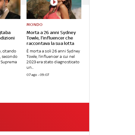
MONDO
jtaba
Morta a 26 anni Sydney
dizioni
Towle, l’influencer che
raccontava la sua lotta
e, citando
È morta a soli 26 anni Sydney
, secondo
Towle, l’influencer a cui nel
a Suprema
2023 era stato diagnosticato
un...
07 ago - 09:07