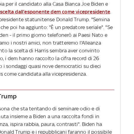
a per il candidato alla Casa Bianca Joe Biden e
scelta dall’esponente dem come vicepresidente
.
l presidente statunitense Donald Trump. "Semina
s, che poi ha aggiunto: "È un predatore seriale". "Se
den - il primo giorno telefonerò ai Paesi Nato e
mo i nostri amici, non tratteremo l'Alleanza
anto la scelta di Harris sembra aver convinto
mo, i dem hanno raccolto la cifra record di 26
do i sondaggi quasi nove democratici su dieci
is come candidata alla vicepresidenza.
 Trump
sona che sta tentando di seminare odio e di
enuta insieme a Biden a una raccolta fondi in
za, ispira rabbia, paura, contrasti". Biden ha
Donald Trump e i repubblicani faranno il possibile