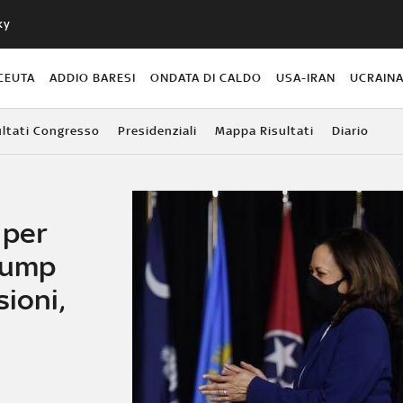
ky
CEUTA
ADDIO BARESI
ONDATA DI CALDO
USA-IRAN
UCRAIN
ultati Congresso
Presidenziali
Mappa Risultati
Diario
 per
Trump
sioni,