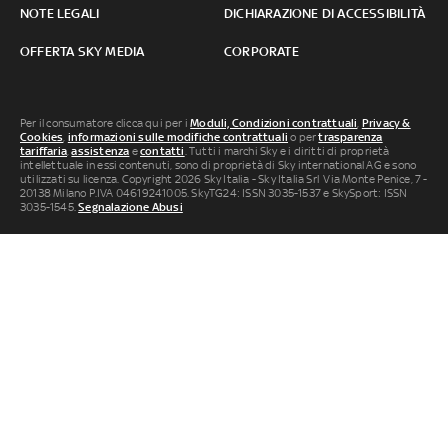
NOTE LEGALI
DICHIARAZIONE DI ACCESSIBILITÀ
OFFERTA SKY MEDIA
CORPORATE
Per il consumatore clicca qui per i
Moduli, Condizioni contrattuali
,
Privacy &
Cookies
,
informazioni sulle modifiche contrattuali
o per
trasparenza
tariffaria
,
assistenza
e
contatti
. Tutti i marchi Sky e i diritti di proprietà
intellettuale in essi contenuti, sono di proprietà di Sky international AG e sono
utilizzati su licenza. Copyright 2026 Sky Italia - Sky Italia Srl Via Monte Penice, 7 -
20138 Milano P.IVA 04619241005. SkyTG24: ISSN 3035-1537 e SkySport: ISSN
3035-1545.
Segnalazione Abusi