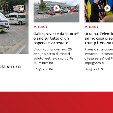
MONDO
MONDO
Galles, si veste da "morte"
Ucraina, Zelensk
e sale sul tetto di un
sanno cosa ci se
ospedale. Arrestato
Trump frena su 
L'uomo, un giovane di 26
Il presidente ucra
anni, ha detto di essersi
invocare "un soste
voluto vestire da corvo. Per
difesa aerea" del 
50 minuti ha...
impegnato a...
ola vicino
07 ago - 00:04
06 ago - 23:59