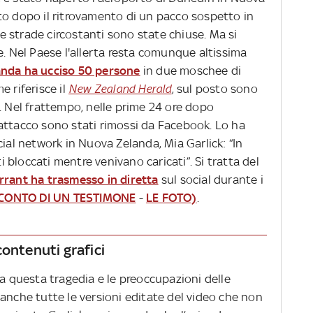
to dopo il ritrovamento di un pacco sospetto in
 Le strade circostanti sono state chiuse. Ma si
e. Nel Paese l'allerta resta comunque altissima
anda ha ucciso 50 persone
in due moschee di
e riferisce il
New Zealand Herald
, sul posto sono
eri. Nel frattempo, nelle prime 24 ore dopo
ll’attacco sono stati rimossi da Facebook. Lo ha
cial network in Nuova Zelanda, Mia Garlick: “In
ti bloccati mentre venivano caricati”. Si tratta del
rrant ha trasmesso in diretta
sul social durante i
CCONTO DI UN TESTIMONE
-
LE FOTO)
.
contenuti grafici
da questa tragedia e le preoccupazioni delle
anche tutte le versioni editate del video che non