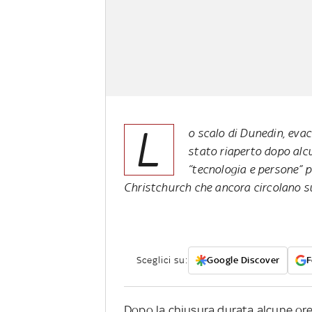
L
o scalo di Dunedin, eva
stato riaperto dopo alc
“tecnologia e persone” pe
Christchurch che ancora circolano su
Sceglici su:
Google Discover
F
Dopo la chiusura durata alcune ore