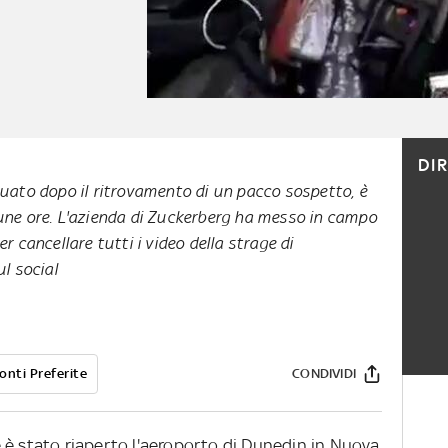
DI
cuato dopo il ritrovamento di un pacco sospetto, è
une ore. L'azienda di Zuckerberg ha messo in campo
r cancellare tutti i video della strage di
l social
onti Preferite
CONDIVIDI
 è stato riaperto l'aeroporto di Dunedin in Nuova