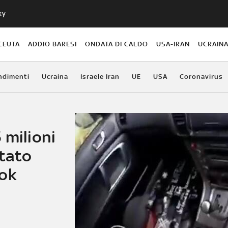
ky
CEUTA
ADDIO BARESI
ONDATA DI CALDO
USA-IRAN
UCRAIN
ndimenti
Ucraina
Israele Iran
UE
USA
Coronavirus
 milioni
ntato
ook