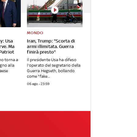
MONDO
y: Usa
Iran, Trump: "Scorta di
rve. Ma
armi illimitata. Guerra
Patriot
finirà presto"
ino torna a
Il presidente Usa ha difeso
gno alla
l'operato del segretario della
Paese
Guerra Hegseth, bollando
come "fake...
06 ago - 23:59