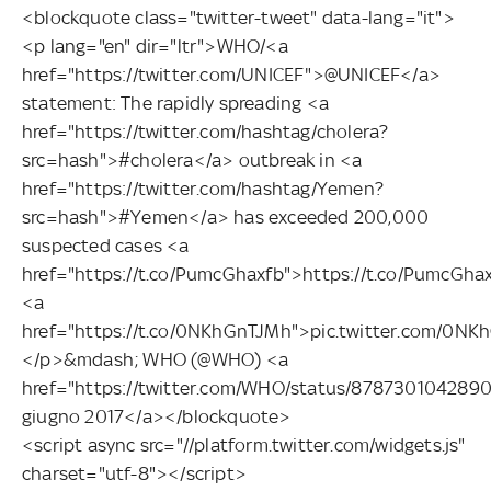
<blockquote class="twitter-tweet" data-lang="it">
<p lang="en" dir="ltr">WHO/<a
href="https://twitter.com/UNICEF">@UNICEF</a>
statement: The rapidly spreading <a
href="https://twitter.com/hashtag/cholera?
src=hash">#cholera</a> outbreak in <a
href="https://twitter.com/hashtag/Yemen?
src=hash">#Yemen</a> has exceeded 200,000
suspected cases <a
href="https://t.co/PumcGhaxfb">https://t.co/PumcGha
<a
href="https://t.co/0NKhGnTJMh">pic.twitter.com/0N
</p>&mdash; WHO (@WHO) <a
href="https://twitter.com/WHO/status/87873010428
giugno 2017</a></blockquote>
<script async src="//platform.twitter.com/widgets.js"
charset="utf-8"></script>