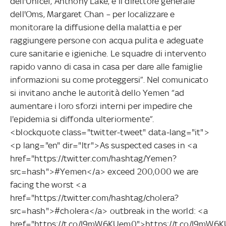
dell'Unicef, Anthony Lake, e il direttore generale
dell'Oms, Margaret Chan – per localizzare e
monitorare la diffusione della malattia e per
raggiungere persone con acqua pulita e adeguate
cure sanitarie e igieniche. Le squadre di intervento
rapido vanno di casa in casa per dare alle famiglie
informazioni su come proteggersi”. Nel comunicato
si invitano anche le autorità dello Yemen “ad
aumentare i loro sforzi interni per impedire che
l'epidemia si diffonda ulteriormente”.
<blockquote class="twitter-tweet" data-lang="it">
<p lang="en" dir="ltr">As suspected cases in <a
href="https://twitter.com/hashtag/Yemen?
src=hash">#Yemen</a> exceed 200,000 we are
facing the worst <a
href="https://twitter.com/hashtag/cholera?
src=hash">#cholera</a> outbreak in the world: <a
href="https://t.co/I9mW6KUem0">https://t.co/I9mW