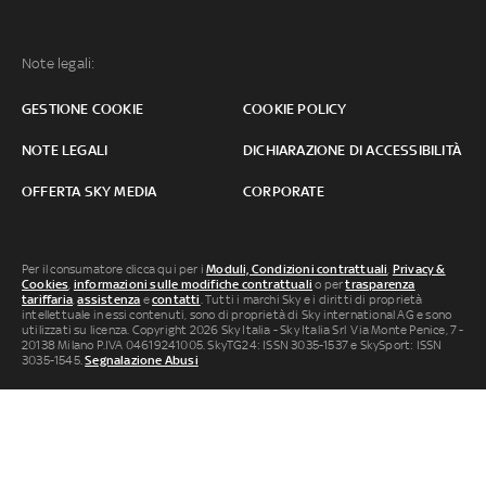
Note legali:
GESTIONE COOKIE
COOKIE POLICY
NOTE LEGALI
DICHIARAZIONE DI ACCESSIBILITÀ
OFFERTA SKY MEDIA
CORPORATE
Per il consumatore clicca qui per i
Moduli, Condizioni contrattuali
,
Privacy &
Cookies
,
informazioni sulle modifiche contrattuali
o per
trasparenza
tariffaria
,
assistenza
e
contatti
. Tutti i marchi Sky e i diritti di proprietà
intellettuale in essi contenuti, sono di proprietà di Sky international AG e sono
utilizzati su licenza. Copyright 2026 Sky Italia - Sky Italia Srl Via Monte Penice, 7 -
20138 Milano P.IVA 04619241005. SkyTG24: ISSN 3035-1537 e SkySport: ISSN
3035-1545.
Segnalazione Abusi