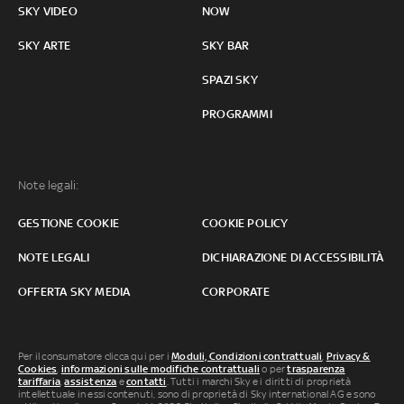
SKY VIDEO
NOW
SKY ARTE
SKY BAR
SPAZI SKY
PROGRAMMI
Note legali:
GESTIONE COOKIE
COOKIE POLICY
NOTE LEGALI
DICHIARAZIONE DI ACCESSIBILITÀ
OFFERTA SKY MEDIA
CORPORATE
Per il consumatore clicca qui per i
Moduli, Condizioni contrattuali
,
Privacy &
Cookies
,
informazioni sulle modifiche contrattuali
o per
trasparenza
tariffaria
,
assistenza
e
contatti
. Tutti i marchi Sky e i diritti di proprietà
intellettuale in essi contenuti, sono di proprietà di Sky international AG e sono