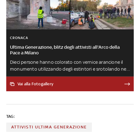
CRONACA
Ultima Generazione, blitz degli attivisti all'Arco della
Pace a Milano
Dieci persone hanno colorato con vernice arancione il
monumento utilizzando degli estintori e srotolando nel
frattempo uno striscione con la scritta “Fondo
Riparazione”. Tutti sono stati portati in questura
Vai alla Fotogallery
TAG:
ATTIVISTI ULTIMA GENERAZIONE