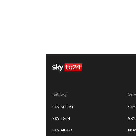
I siti Sky:
Serv
SKY SPORT
SKY
SKY TG24
SKY
SKY VIDEO
NO