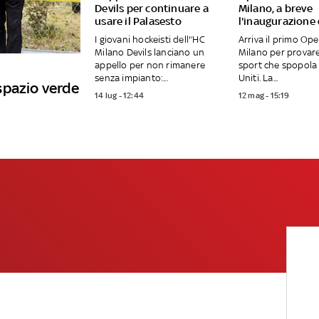
Devils per continuare a
Milano, a breve
usare il Palasesto
l'inaugurazione
I giovani hockeisti dell'’HC
Arriva il primo Op
Milano Devils lanciano un
Milano per provar
appello per non rimanere
sport che spopola 
senza impianto:...
Uniti. La...
spazio verde
14 lug - 12:44
12 mag - 15:19