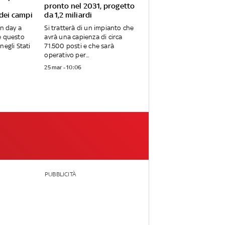
pronto nel 2031, progetto
 dei campi
da 1,2 miliardi
en day a
Si tratterà di un impianto che
e questo
avrà una capienza di circa
negli Stati
71.500 posti e che sarà
operativo per...
25 mar - 10:06
PUBBLICITÀ