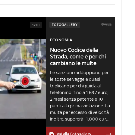
©Ansa
FOTOGALLERY
1/10
ECONOMIA
Nuovo Codice della
Strada, come e per chi
cambiano le multe
Le sanzioni raddoppiano per
le soste selvagge e quasi
triplicano per chi guida al
telefonino: fino a 1.697 euro,
2 mesi senza patente e 10
punti alla prima violazione. La
multa per eccesso di velocità,
inoltre, supererà i 1.000 euro
per chi viola per due volte i
limiti in un centro abitato.
Vai alla Fotogallery