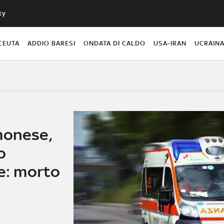
ky
CEUTA
ADDIO BARESI
ONDATA DI CALDO
USA-IRAN
UCRAIN
monese,
o
le: morto