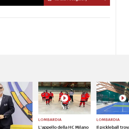
Stretta però anche sugli
autovelox: le nuove regole,
spiega il ministro Salvini,
vanno verso 'una definizione
stringente sulle specifiche
tecniche degli apparecchi e
sul loro posizionamento'
LOMBARDIA
LOMBARDIA
L'appello della HC Milano
Il pickleball tro