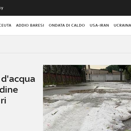
ky
CEUTA
ADDIO BARESI
ONDATA DI CALDO
USA-IRAN
UCRAIN
 d'acqua
ndine
ri