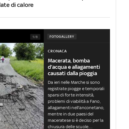
ate di calore
FOTOGALLERY
1/8
CRONACA
Macerata, bomba
d'acqua e allagamenti
causati dalla pioggia
Da ieri nelle Marche si sono
registrate piogge e temporali
sparsi di forte intensità,
problemi di viabilità a Fano,
allagamenti nell'anconetano,
mentre in due paesi del
maceratese si è deciso per la
chiusura delle scuole.