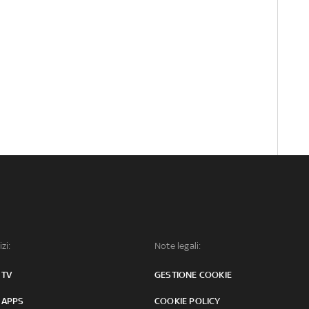
izi:
Note legali:
 TV
GESTIONE COOKIE
 APPS
COOKIE POLICY