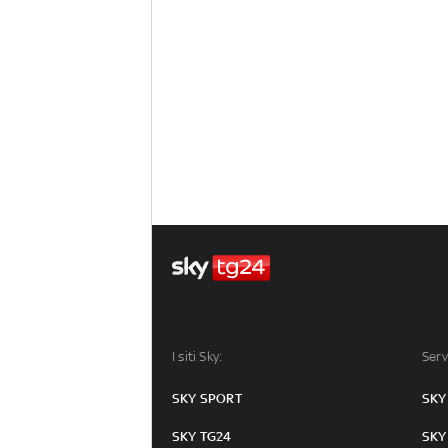
I siti Sky:
Serv
SKY SPORT
SKY
SKY TG24
SKY