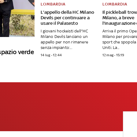
LOMBARDIA
LOMBARDIA
L'appello della HC Milano
Il pickleball tro
Devils per continuare a
Milano, a breve
usare il Palasesto
l'inaugurazione
I giovani hockeisti dell'’HC
Arriva il primo Op
Milano Devils lanciano un
Milano per provar
appello per non rimanere
sport che spopola 
senza impianto:...
Uniti. La...
spazio verde
14 lug - 12:44
12 mag - 15:19