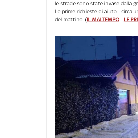
le strade sono state invase dalla g
Le prime richieste di aiuto - circa 
del mattino. (
IL MALTEMPO
-
LE PR