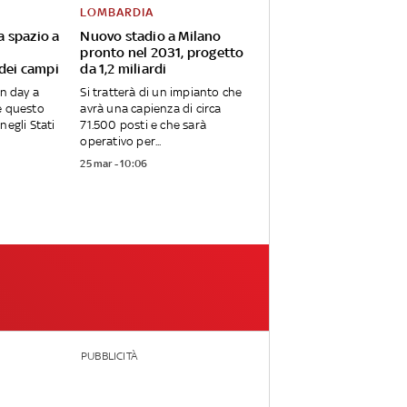
LOMBARDIA
va spazio a
Nuovo stadio a Milano
pronto nel 2031, progetto
 dei campi
da 1,2 miliardi
en day a
Si tratterà di un impianto che
e questo
avrà una capienza di circa
negli Stati
71.500 posti e che sarà
operativo per...
25 mar - 10:06
PUBBLICITÀ