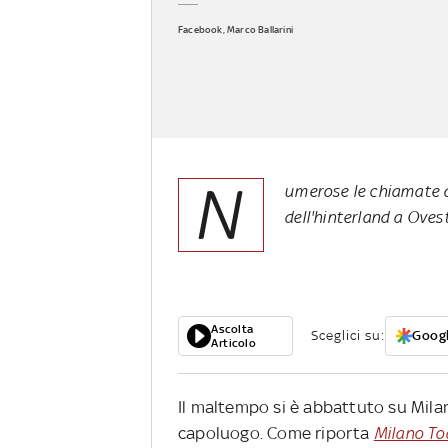
Facebook, Marco Ballarini
N
umerose le chiamate ai
dell'hinterland a Oves
Ascolta
Sceglici su:
Googl
Articolo
Il maltempo si è abbattuto su Milan
capoluogo. Come riporta
Milano To