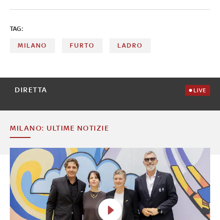
TAG:
MILANO
FURTO
LADRO
DIRETTA
LIVE
MILANO: ULTIME NOTIZIE