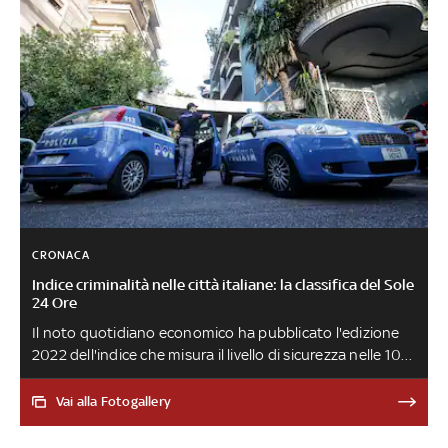
CRONACA
Indice criminalità nelle città italiane: la classifica del Sole
24 Ore
Il noto quotidiano economico ha pubblicato l'edizione
2022 dell'indice che misura il livello di sicurezza nelle 106
province italiane considerando le denunce sporte
nell'arco di 12 mesi per 18 tipologie di reato. Da Napoli a
Vai alla Fotogallery
Prato passando per Roma, ecco quali sono le località con
il maggiore tasso di criminalità.