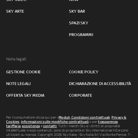
SKY ARTE
SKY BAR
SPAZI SKY
PROGRAMMI
Note legali:
GESTIONE COOKIE
COOKIE POLICY
NOTE LEGALI
DICHIARAZIONE DI ACCESSIBILITÀ
OFFERTA SKY MEDIA
CORPORATE
Per il consumatore clicca qui per i
Moduli, Condizioni contrattuali
,
Privacy &
Cookies
,
informazioni sulle modifiche contrattuali
o per
trasparenza
tariffaria
,
assistenza
e
contatti
. Tutti i marchi Sky e i diritti di proprietà
intellettuale in essi contenuti, sono di proprietà di Sky international AG e sono
utilizzati su licenza. Copyright 2026 Sky Italia - Sky Italia Srl Via Monte Penice, 7 -