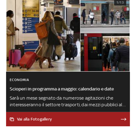
1/13
ECONOMIA
Scioperi in programma a maggio: calendario e date
Sarà un mese segnato da numerose agitazioni che
interesseranno il settore trasporti, dai mezzi pubblici al
personale aereo fino a quello del trasporto merci. In
programma il 20 maggio anche uno sciopero generale
Vai alla Fotogallery
che coinvolgerà pubblico e privato. Il 30 è previsto lo
sciopero nazionale del trasporto pubblico senza fasce di