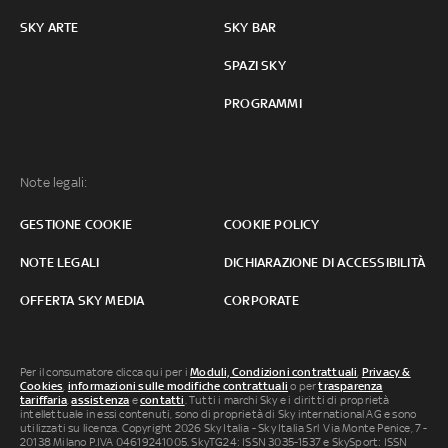
SKY ARTE
SKY BAR
SPAZI SKY
PROGRAMMI
Note legali:
GESTIONE COOKIE
COOKIE POLICY
NOTE LEGALI
DICHIARAZIONE DI ACCESSIBILITÀ
OFFERTA SKY MEDIA
CORPORATE
Per il consumatore clicca qui per i
Moduli, Condizioni contrattuali
,
Privacy &
Cookies
,
informazioni sulle modifiche contrattuali
o per
trasparenza
tariffaria
,
assistenza
e
contatti
. Tutti i marchi Sky e i diritti di proprietà
intellettuale in essi contenuti, sono di proprietà di Sky international AG e sono
utilizzati su licenza. Copyright 2026 Sky Italia - Sky Italia Srl Via Monte Penice, 7 -
20138 Milano P.IVA 04619241005. SkyTG24: ISSN 3035-1537 e SkySport: ISSN