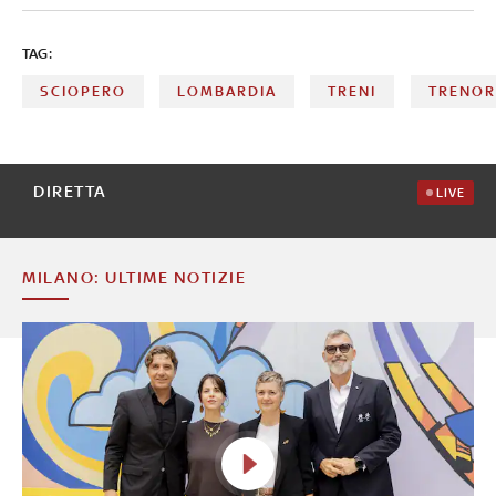
garanzia. E sempre il 30 maggio ci sarà anche lo sciopero
della scuola
TAG:
SCIOPERO
LOMBARDIA
TRENI
TRENO
DIRETTA
LIVE
MILANO: ULTIME NOTIZIE