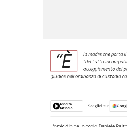
“È
la madre che porta il 
"del tutto incompati
atteggiamento del pa
giudice nell'ordinanza di custodia ca
Ascolta
Sceglici su:
Googl
Articolo
L'omicidio del piccolo Daniele Paito