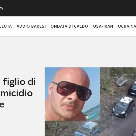
ky
CEUTA
ADDIO BARESI
ONDATA DI CALDO
USA-IRAN
UCRAIN
figlio di
'omicidio
e