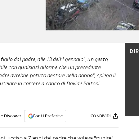
DI
figlio dal padre, alle 13 dell'1 gennaio", un gesto,
bile con qualsiasi allarme che un precedente
dre avrebbe potuto destare nella donna", spiega il
utelare in carcere a carico di Davide Paitoni
e Discover
Fonti Preferite
CONDIVIDI
ni, ucciso a 7 anni dal padre che voleva "punire"