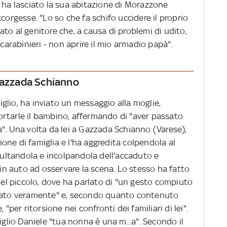
 ha lasciato la sua abitazione di Morazzone
corgesse. "Lo so che fa schifo uccidere il proprio
viato al genitore che, a causa di problemi di udito,
 carabinieri - non aprire il mio armadio papà".
 Gazzada Schianno
figlio, ha inviato un messaggio alla moglie,
rtarle il bambino, affermando di "aver passato
". Una volta da lei a Gazzada Schianno (Varese),
zione di famiglia e l'ha aggredita colpendola al
nsultandola e incolpandola dell'accaduto e
 in auto ad osservare la scena. Lo stesso ha fatto
 del piccolo, dove ha parlato di "un gesto compiuto
amato veramente" e, secondo quanto contenuto
 "per ritorsione nei confronti dei familiari di lei".
iglio Daniele "tua nonna è una m...a". Secondo il