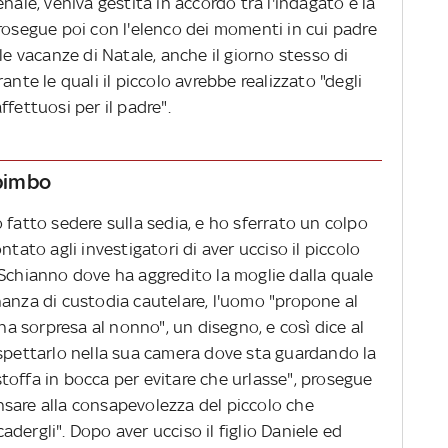
nale, veniva gestita in accordo tra l'indagato e la
rosegue poi con l'elenco dei momenti in cui padre
le vacanze di Natale, anche il giorno stesso di
ante le quali il piccolo avrebbe realizzato "degli
fettuosi per il padre".
 bimbo
 fatto sedere sulla sedia, e ho sferrato un colpo
ntato agli investigatori di aver ucciso il piccolo
 Schianno dove ha aggredito la moglie dalla quale
nanza di custodia cautelare, l'uomo "propone al
una sorpresa al nonno", un disegno, e così dice al
aspettarlo nella sua camera dove sta guardando la
i stoffa in bocca per evitare che urlasse", prosegue
sare alla consapevolezza del piccolo che
dergli". Dopo aver ucciso il figlio Daniele ed