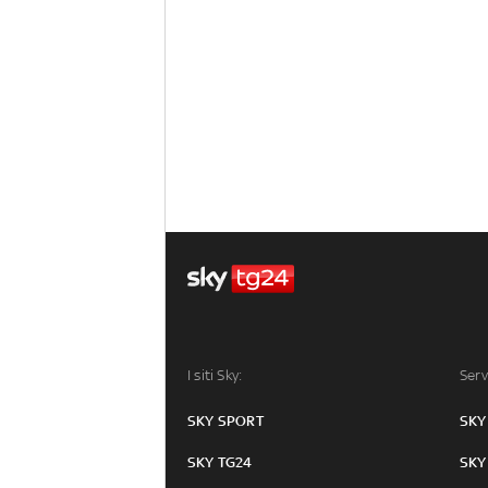
I siti Sky:
Serv
SKY SPORT
SKY
SKY TG24
SKY