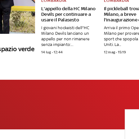
LOMBARDIA
LOMBARDIA
L'appello della HC Milano
Il pickleball tro
Devils per continuare a
Milano, a breve
usare il Palasesto
l'inaugurazione
I giovani hockeisti dell'’HC
Arriva il primo Op
Milano Devils lanciano un
Milano per provar
appello per non rimanere
sport che spopola 
senza impianto:...
Uniti. La...
spazio verde
14 lug - 12:44
12 mag - 15:19