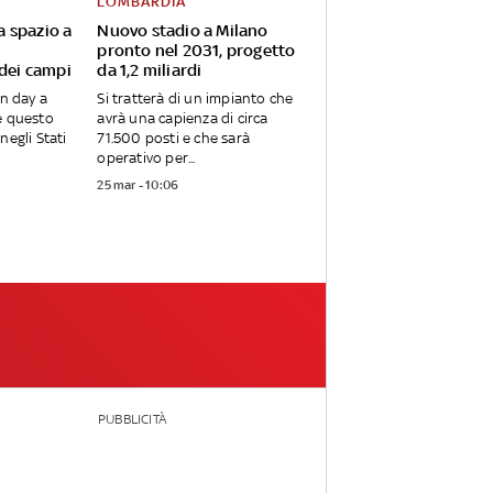
LOMBARDIA
va spazio a
Nuovo stadio a Milano
pronto nel 2031, progetto
 dei campi
da 1,2 miliardi
en day a
Si tratterà di un impianto che
e questo
avrà una capienza di circa
negli Stati
71.500 posti e che sarà
operativo per...
25 mar - 10:06
PUBBLICITÀ