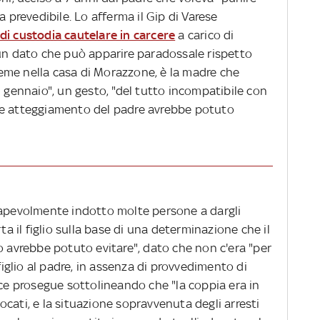
a prevedibile. Lo afferma il Gip di Varese
di custodia cautelare in carcere
a carico di
 un dato che può apparire paradossale rispetto
sieme nella casa di Morazzone, è la madre che
ll'1 gennaio", un gesto, "del tutto incompatibile con
te atteggiamento del padre avrebbe potuto
sapevolmente indotto molte persone a dargli
ta il figlio sulla base di una determinazione che il
o avrebbe potuto evitare", dato che non c'era "per
 figlio al padre, in assenza di provvedimento di
ice prosegue sottolineando che "la coppia era in
vvocati, e la situazione sopravvenuta degli arresti