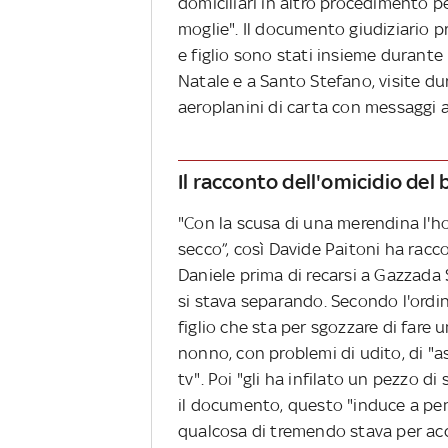
domiciliari in altro procedimento pe
moglie". Il documento giudiziario p
e figlio sono stati insieme durante 
Natale e a Santo Stefano, visite dur
aeroplanini di carta con messaggi af
Il racconto dell'omicidio del
"Con la scusa di una merendina l'ho
secco”, così Davide Paitoni ha racco
Daniele prima di recarsi a Gazzada
si stava separando. Secondo l'ordi
figlio che sta per sgozzare di fare 
nonno, con problemi di udito, di "
tv". Poi "gli ha infilato un pezzo d
il documento, questo "induce a pen
qualcosa di tremendo stava per acca