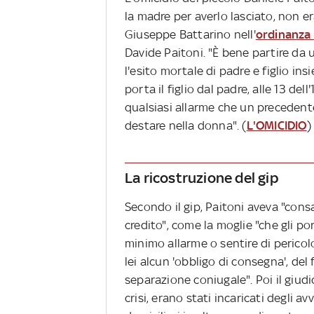
la madre per averlo lasciato, non er
Giuseppe Battarino nell'
ordinanza 
Davide Paitoni. "È bene partire da
l'esito mortale di padre e figlio in
porta il figlio dal padre, alle 13 de
qualsiasi allarme che un preceden
destare nella donna". (
L'OMICIDIO
)
La ricostruzione del gip
Secondo il gip, Paitoni aveva "con
credito", come la moglie "che gli por
minimo allarme o sentire di pericol
lei alcun 'obbligo di consegna', del
separazione coniugale". Poi il giud
crisi, erano stati incaricati degli a