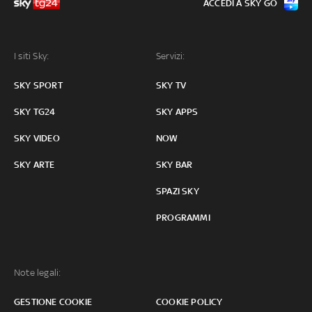
ACCEDI A SKY GO
I siti Sky:
Servizi:
SKY SPORT
SKY TV
SKY TG24
SKY APPS
SKY VIDEO
NOW
SKY ARTE
SKY BAR
SPAZI SKY
PROGRAMMI
Note legali:
GESTIONE COOKIE
COOKIE POLICY