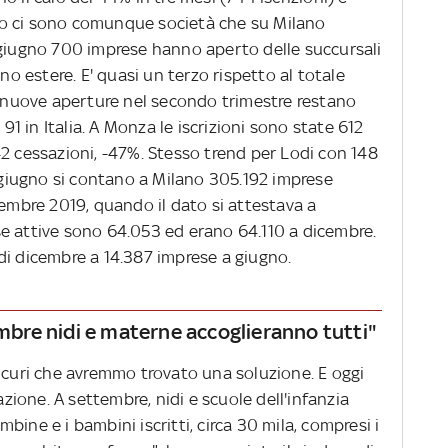
o ci sono comunque società che su Milano
 giugno 700 imprese hanno aperto delle succursali
ono estere. E' quasi un terzo rispetto al totale
le nuove aperture nel secondo trimestre restano
 91 in Italia. A Monza le iscrizioni sono state 612
2 cessazioni, -47%. Stesso trend per Lodi con 148
A giugno si contano a Milano 305.192 imprese
cembre 2019, quando il dato si attestava a
e attive sono 64.053 ed erano 64.110 a dicembre.
di dicembre a 14.387 imprese a giugno.
embre nidi e materne accoglieranno tutti"
sicuri che avremmo trovato una soluzione. E oggi
ione. A settembre, nidi e scuole dell'infanzia
ine e i bambini iscritti, circa 30 mila, compresi i