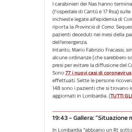
I carabinieri dei Nas hanno terminat
(l'ospedale di Cantù e 17 Rsa) sull
inchieste legate all'epidemia di Co
riporta la
Provincia di Como.
Sequest
pazienti deceduti nei mesi della 
dell'emergenza.
Intanto, Mario Fabrizio Fracassi, si
alcune ordinanze (che sarebbero sc
presi per evitare la diffusione del 
Sono
77 i nuovi casi di coronavirus
effettuati. Sette le persone ricover
148 sono i pazienti che si trovano in 
aggiornati in Lombardia. (
TUTTI G
19:43 – Gallera: “Situazione
In Lombardia "abbiamo un Rt sotto u