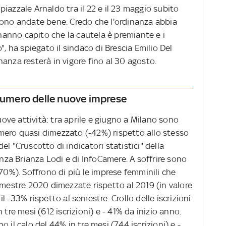
iazzale Arnaldo tra il 22 e il 23 maggio subito
sono andate bene. Credo che l'ordinanza abbia
 hanno capito che la cautela è premiante e i
", ha spiegato il sindaco di Brescia Emilio Del
anza resterà in vigore fino al 30 agosto.
 numero delle nuove imprese
nuove attività: tra aprile e giugno a Milano sono
mero quasi dimezzato (-42%) rispetto allo stesso
l "Cruscotto di indicatori statistici" della
a Brianza Lodi e di InfoCamere. A soffrire sono
-70%). Soffrono di più le imprese femminili che
imestre 2020 dimezzate rispetto al 2019 (in valore
l -33% rispetto al semestre. Crollo delle iscrizioni
 tre mesi (612 iscrizioni) e - 41% da inizio anno.
 il calo del 44% in tre mesi (744 iscrizioni) e -