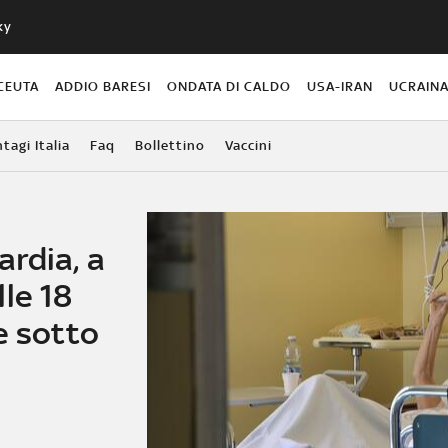
ky
CEUTA
ADDIO BARESI
ONDATA DI CALDO
USA-IRAN
UCRAIN
agi Italia
Faq
Bollettino
Vaccini
rdia, a
le 18
e sotto