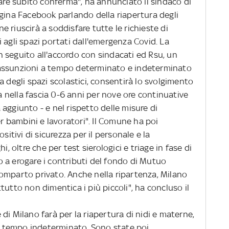
dare subito conferma", ha annunciato il sindaco di
agina Facebook parlando della riapertura degli
une riuscirà a soddisfare tutte le richieste di
 agli spazi portati dall'emergenza Covid. La
 seguito all'accordo con sindacati ed Rsu, un
assunzioni a tempo determinato e indeterminato
a degli spazi scolastici, consentirà lo svolgimento
ia nella fascia 0-6 anni per nove ore continuative
ha aggiunto - e nel rispetto delle misure di
er bambini e lavoratori". Il Comune ha poi
sitivi di sicurezza per il personale e la
i, oltre che per test sierologici e triage in fase di
 a erogare i contributi del fondo di Mutuo
omparto privato. Anche nella ripartenza, Milano
tutto non dimentica i più piccoli", ha concluso il
di Milano farà per la riapertura di nidi e materne,
 a tempo indeterminato. Sono state poi