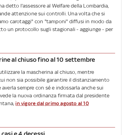
a detto l'assessore al Welfare della Lombardia,
ande attenzione sui controlli. Una volta che si
amo carotaggi" con "tamponi" diffusi in modo da
tto un protocollo sugli stagionali - aggiunge - per
ine al chiuso fino al 10 settembre
tilizzare la mascherina al chiuso, mentre
cui non sia possibile garantire il distanziamento
 averla sempre con sé e indossarla anche sui
evede la nuova ordinanza firmata dal presidente
ontana,
in vigore dal primo agosto al 10
 casi e 4 decessi