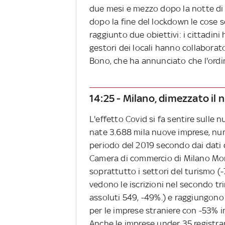
due mesi e mezzo dopo la notte di p
dopo la fine del lockdown le cose 
raggiunto due obiettivi: i cittadini
gestori dei locali hanno collaborato
Bono, che ha annunciato che l'ordin
14:25 - Milano, dimezzato il
L'effetto Covid si fa sentire sulle 
nate 3.688 mila nuove imprese, nu
periodo del 2019 secondo dai dati de
Camera di commercio di Milano Monz
soprattutto i settori del turismo (
vedono le iscrizioni nel secondo tr
assoluti 549, -49%.) e raggiungono i
per le imprese straniere con -53% in
Anche le imprese under 35 registrano