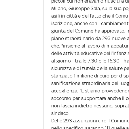
piccoli cui non eravamo riusciti a 
Milano, Giuseppe Sala, sulla sua p
asili in città e del fatto che il Com
iscrizione, anche con i cambiamenti
giunta del Comune ha approvato, in
piano straordinario da 293 nuove 
che, "insieme al lavoro di mappatur
delle attività educative dell'infanz
al giorno - tra le 7.30 e le 16.30 - 
sicurezza e di tutela della salute p
stanziato 1 milione di euro per dispo
sanificazione straordinaria dei luogh
accoglienza. "E stiamo provvedendo
soccorso per supportare anche il c
non lascia indietro nessuno, soprat
sindaco.
Delle 293 assunzioni che il Comune 
nello specifico, saranno 111 quelle