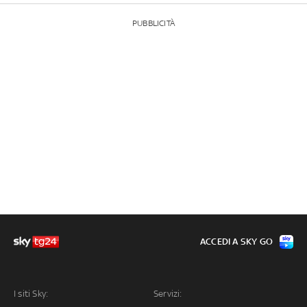
PUBBLICITÀ
ACCEDI A SKY GO
I siti Sky:
Servizi: