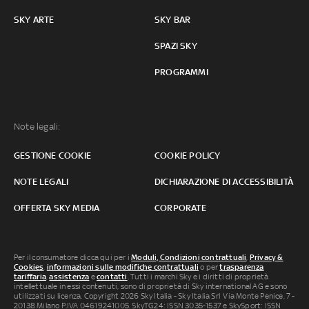
SKY ARTE
SKY BAR
SPAZI SKY
PROGRAMMI
Note legali:
GESTIONE COOKIE
COOKIE POLICY
NOTE LEGALI
DICHIARAZIONE DI ACCESSIBILITÀ
OFFERTA SKY MEDIA
CORPORATE
Per il consumatore clicca qui per i
Moduli, Condizioni contrattuali
,
Privacy &
Cookies
,
informazioni sulle modifiche contrattuali
o per
trasparenza
tariffaria
,
assistenza
e
contatti
. Tutti i marchi Sky e i diritti di proprietà
intellettuale in essi contenuti, sono di proprietà di Sky international AG e sono
utilizzati su licenza. Copyright 2026 Sky Italia - Sky Italia Srl Via Monte Penice, 7 -
20138 Milano P.IVA 04619241005. SkyTG24: ISSN 3035-1537 e SkySport: ISSN