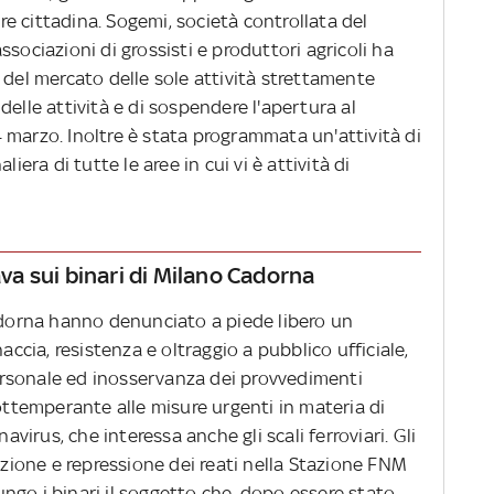
are cittadina. Sogemi, società controllata del
sociazioni di grossisti e produttori agricoli ha
 del mercato delle sole attività strettamente
delle attività e di sospendere l'apertura al
 marzo. Inoltre è stata programmata un'attività di
iera di tutte le aree in cui vi è attività di
a sui binari di Milano Cadorna
Cadorna hanno denunciato a piede libero un
accia, resistenza e oltraggio a pubblico ufficiale,
 personale ed inosservanza dei provvedimenti
nottemperante alle misure urgenti in materia di
irus, che interessa anche gli scali ferroviari. Gli
enzione e repressione dei reati nella Stazione FNM
ngo i binari il soggetto che, dopo essere stato