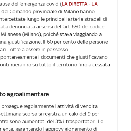
 causa dell'emergenza covid (
LA DIRETTA
-
LA
eri del Comando provinciale di Milano hanno
tercettate lungo le principali arterie stradali di
tata denunciata ai sensi dell'art 650 del codice
o Milanese (Milano), poiché stava viaggiando a
na giustificazione. Il 60 per cento delle persone
ari - oltre a essere in possesso
o spontaneamente i documenti che giustificavano
 continueranno su tutto il territorio fino a cessata
ato agroalimentare
 prosegue regolarmente l'attività di vendita
 settimana scorsa si registra un calo del 9 per
ntre sono aumentati del 3% i trasportatori. Le
mente, garantendo l'approvvigionamento di