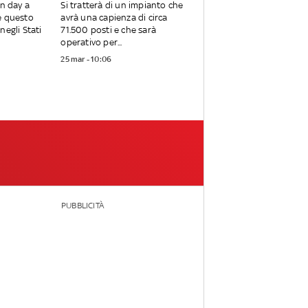
en day a
Si tratterà di un impianto che
e questo
avrà una capienza di circa
negli Stati
71.500 posti e che sarà
operativo per...
25 mar - 10:06
PUBBLICITÀ