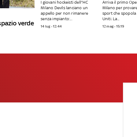
I giovani hockeisti dell'’HC
Arriva il primo Op
Milano Devils lanciano un
Milano per provar
appello per non rimanere
sport che spopola 
senza impianto:...
Uniti. La...
spazio verde
14 lug - 12:44
12 mag - 15:19