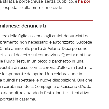
lla sfilata a porte chiuse, senza pubblico, e
ha poi
li ospedali e alla protezione civile.
 milanese: denunciati
rea della figlia assieme agli amici, denunciati dai
embramento non necessario e autorizzato. Succede
mila anime alle porte di Milano. Dieci persone
ettato il decreto sul coronavirus. Questa mattina
iale Fulvio Testi, in un piccolo parchetto in una
estita di rosso, con la corona d'alloro in testa. La
e e lo spumante da aprire. Una celebrazione in
a quindi rispettare le nuove disposizioni. Qualche
ta i carabinieri della Compagnia di Cassano d'Adda
oriandoli, rovinando la festa. Inutile il tentativo
o portati in caserma.