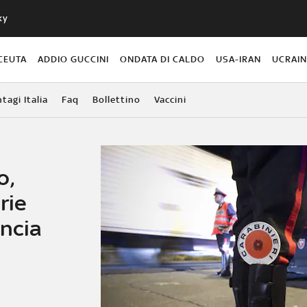
ky
CEUTA
ADDIO GUCCINI
ONDATA DI CALDO
USA-IRAN
UCRAI
agi Italia
Faq
Bollettino
Vaccini
o,
rie
uncia