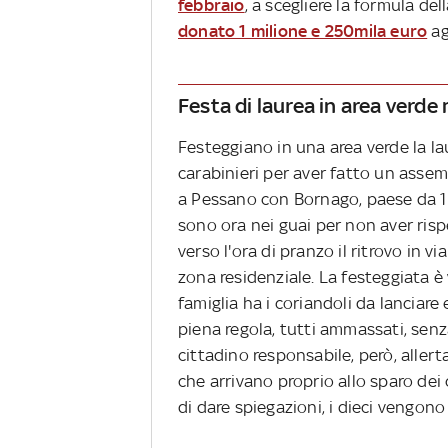
febbraio
, a scegliere la formula de
donato 1 milione e 250mila euro
ag
Festa di laurea in area verde
Festeggiano in una area verde la lau
carabinieri per aver fatto un ass
a Pessano con Bornago, paese da 10
sono ora nei guai per non aver risp
verso l'ora di pranzo il ritrovo in v
zona residenziale. La festeggiata è v
famiglia ha i coriandoli da lanciar
piena regola, tutti ammassati, senz
cittadino responsabile, però, aller
che arrivano proprio allo sparo dei c
di dare spiegazioni, i dieci vengon