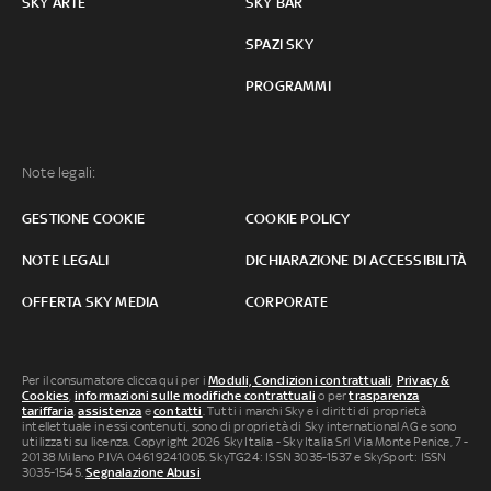
SKY ARTE
SKY BAR
SPAZI SKY
PROGRAMMI
Note legali:
GESTIONE COOKIE
COOKIE POLICY
NOTE LEGALI
DICHIARAZIONE DI ACCESSIBILITÀ
OFFERTA SKY MEDIA
CORPORATE
Per il consumatore clicca qui per i
Moduli, Condizioni contrattuali
,
Privacy &
Cookies
,
informazioni sulle modifiche contrattuali
o per
trasparenza
tariffaria
,
assistenza
e
contatti
. Tutti i marchi Sky e i diritti di proprietà
intellettuale in essi contenuti, sono di proprietà di Sky international AG e sono
utilizzati su licenza. Copyright 2026 Sky Italia - Sky Italia Srl Via Monte Penice, 7 -
20138 Milano P.IVA 04619241005. SkyTG24: ISSN 3035-1537 e SkySport: ISSN
3035-1545.
Segnalazione Abusi