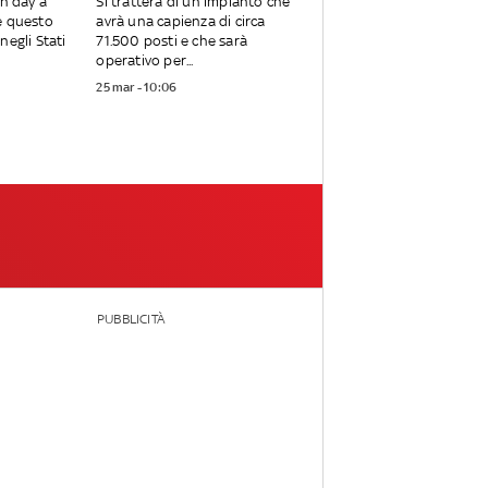
en day a
Si tratterà di un impianto che
e questo
avrà una capienza di circa
negli Stati
71.500 posti e che sarà
operativo per...
25 mar - 10:06
PUBBLICITÀ