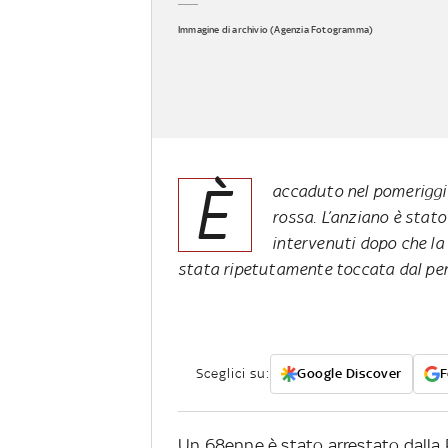
Immagine di archivio (Agenzia Fotogramma)
È
accaduto nel pomeriggio 
rossa. L’anziano è stato
intervenuti dopo che la
stata ripetutamente toccata dal p
Sceglici su:
Google Discover
F
Un 68enne è stato arrestato dalla 