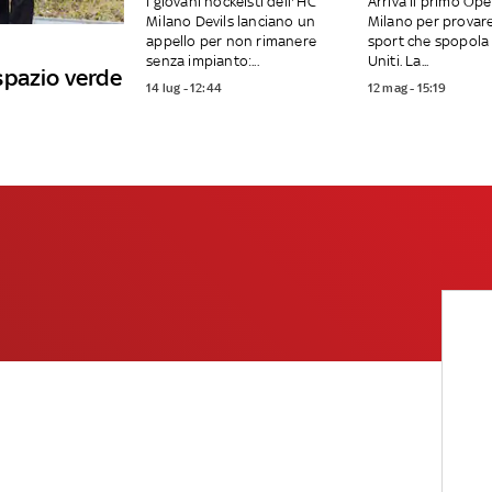
I giovani hockeisti dell'’HC
Arriva il primo Op
Milano Devils lanciano un
Milano per provar
appello per non rimanere
sport che spopola 
senza impianto:...
Uniti. La...
spazio verde
14 lug - 12:44
12 mag - 15:19