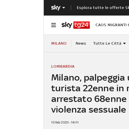
Esplora tutte le offerte S
CAOS MIGRANTI 
MILANO
News
Tutte Le Città
LOMBARDIA
Milano, palpeggia
turista 22enne in 
arrestato 68enne
violenza sessuale
13 feb 2020 - 14:11