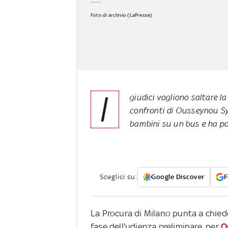
Foto di archivio (LaPresse)
I
giudici vogliono saltare l
confronti di Ousseynou Sy
bambini su un bus e ha po
Sceglici su:
Google Discover
F
La Procura di Milano punta a chiede
fase dell'udienza preliminare, per
O