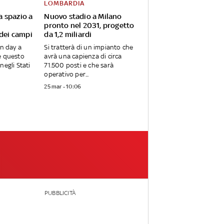
LOMBARDIA
va spazio a
Nuovo stadio a Milano
pronto nel 2031, progetto
 dei campi
da 1,2 miliardi
en day a
Si tratterà di un impianto che
e questo
avrà una capienza di circa
negli Stati
71.500 posti e che sarà
operativo per...
25 mar - 10:06
PUBBLICITÀ