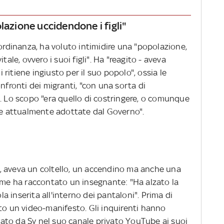
lazione uccidendone i figli"
ordinanza, ha voluto intimidire una "popolazione,
tale, ovvero i suoi figli". Ha "reagito - aveva
i ritiene ingiusto per il suo popolo", ossia le
nfronti dei migranti, "con una sorta di
". Lo scopo "era quello di costringere, o comunque
rie attualmente adottate dal Governo".
, aveva un coltello, un accendino ma anche una
come ha raccontato un insegnante: "Ha alzato la
 inserita all'interno dei pantaloni". Prima di
to un video-manifesto. Gli inquirenti hanno
ltrato da Sy nel suo canale privato YouTube ai suoi