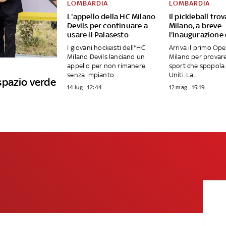
LOMBARDIA
LOMBARDIA
L'appello della HC Milano
Il pickleball tro
Devils per continuare a
Milano, a breve
usare il Palasesto
l'inaugurazione
I giovani hockeisti dell'’HC
Arriva il primo Op
Milano Devils lanciano un
Milano per provar
appello per non rimanere
sport che spopola 
senza impianto:...
Uniti. La...
spazio verde
14 lug - 12:44
12 mag - 15:19