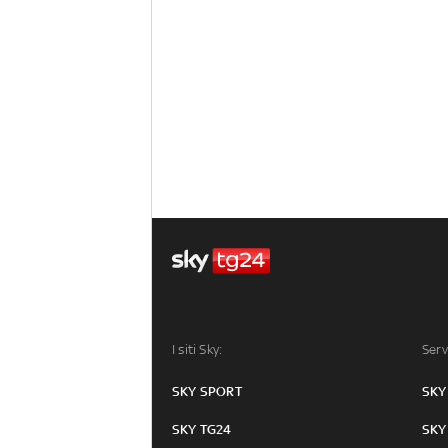
I siti Sky:
Serv
SKY SPORT
SKY
SKY TG24
SKY