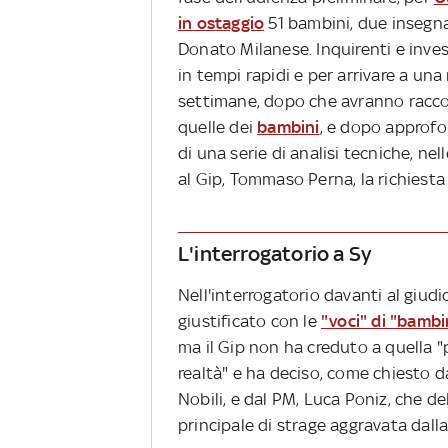
in ostaggio
51 bambini, due insegna
Donato Milanese. Inquirenti e inves
in tempi rapidi e per arrivare a una
settimane, dopo che avranno racco
quelle dei
bambini
, e dopo approfo
di una serie di analisi tecniche, n
al Gip, Tommaso Perna, la richiest
L'interrogatorio a Sy
Nell'interrogatorio davanti al giudic
giustificato con le
"voci" di "bambi
ma il Gip non ha creduto a quella "p
realtà" e ha deciso, come chiesto d
Nobili, e dal PM, Luca Poniz, che d
principale di strage aggravata dalla 