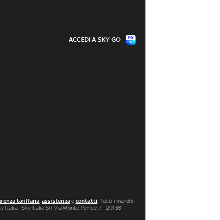
ACCEDI A SKY GO
renza tariffaria
,
assistenza
e
contatti
. Tutti i marchi
 Italia - Sky Italia Srl Via Monte Penice, 7 - 20138