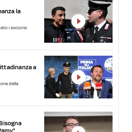
nanza la
mato i soccorsi
cittadinanza a
ione della
"Bisogna
 Ramy"