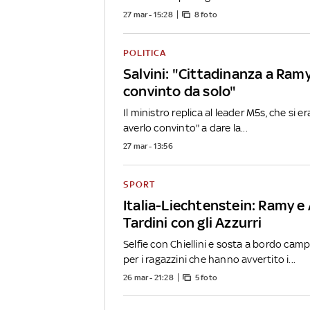
27 mar - 15:28
8 foto
POLITICA
Salvini: "Cittadinanza a Ram
convinto da solo"
Il ministro replica al leader M5s, che si er
averlo convinto" a dare la...
27 mar - 13:56
SPORT
Italia-Liechtenstein: Ramy e
Tardini con gli Azzurri
Selfie con Chiellini e sosta a bordo camp
per i ragazzini che hanno avvertito i...
26 mar - 21:28
5 foto