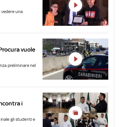
di vedere una
Procura vuole
o
ienza preliminare nel
ncontra i
inale gli studenti e