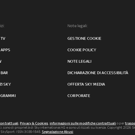
izi:
Note legali:
 TV
GESTIONE COOKIE
 APPS
COOKIE POLICY
W
NOTE LEGALI
 BAR
DICHIARAZIONE DI ACCESSIBILITÀ
ZI SKY
OFFERTA SKY MEDIA
GRAMMI
CORPORATE
contrattuali
,
Privacy & Cookies
,
informazioni sulle modifiche contrattuali
o per
traspa
uti, sono di proprietà di Sky international AG e sono utilizzati su licenza. Copyright 2026 Sky
 SkySport: ISSN 3035-1545.
Segnalazione Abusi