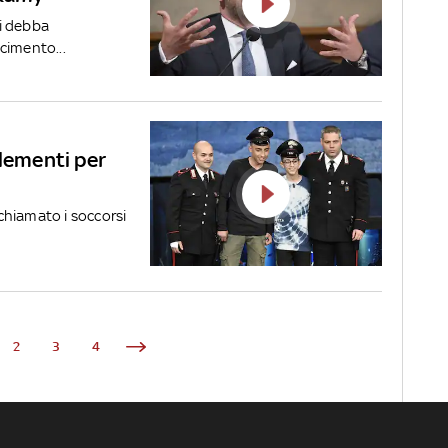
si debba
cimento...
elementi per
 chiamato i soccorsi
2
3
4