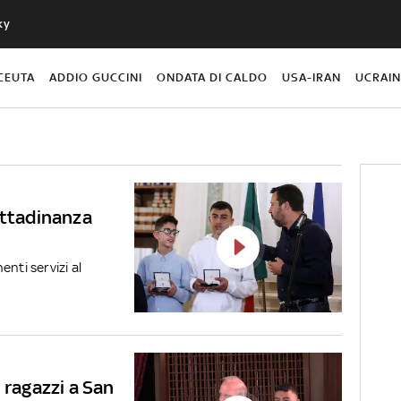
ky
CEUTA
ADDIO GUCCINI
ONDATA DI CALDO
USA-IRAN
UCRAI
ittadinanza
nti servizi al
 ragazzi a San