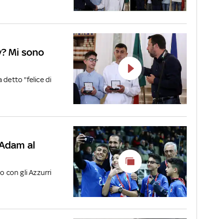
y? Mi sono
a detto "felice di
 Adam al
o con gli Azzurri