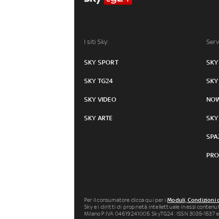
I siti Sky:
Serv
SKY SPORT
SKY
SKY TG24
SKY
SKY VIDEO
NO
SKY ARTE
SKY
SPA
PRO
Per il consumatore clicca qui per i
Moduli, Condizioni 
Sky e i diritti di proprietà intellettuale in essi conten
Milano P.IVA 04619241005. SkyTG24: ISSN 3035-1537 e