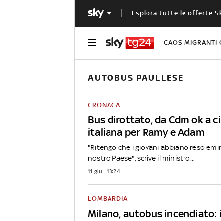
Esplora tutte le offerte S
CAOS MIGRANTI 
AUTOBUS PAULLESE
CRONACA
Bus dirottato, da Cdm ok a c
italiana per Ramy e Adam
"Ritengo che i giovani abbiano reso emine
nostro Paese", scrive il ministro...
11 giu - 13:24
LOMBARDIA
Milano, autobus incendiato: i