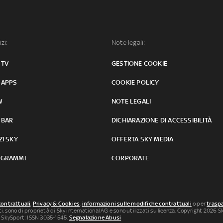
izi:
Note legali:
 TV
GESTIONE COOKIE
 APPS
COOKIE POLICY
W
NOTE LEGALI
 BAR
DICHIARAZIONE DI ACCESSIBILITÀ
ZI SKY
OFFERTA SKY MEDIA
GRAMMI
CORPORATE
contrattuali
,
Privacy & Cookies
,
informazioni sulle modifiche contrattuali
o per
traspa
uti, sono di proprietà di Sky international AG e sono utilizzati su licenza. Copyright 2026 Sky
 SkySport: ISSN 3035-1545.
Segnalazione Abusi