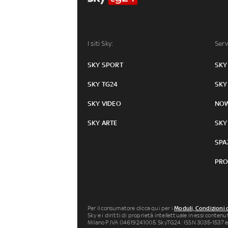
I siti Sky:
Serv
SKY SPORT
SKY
SKY TG24
SKY
SKY VIDEO
NO
SKY ARTE
SKY
SPA
PRO
Per il consumatore clicca qui per i
Moduli, Condizioni 
Sky e i diritti di proprietà intellettuale in essi conten
Milano P.IVA 04619241005. SkyTG24: ISSN 3035-1537 e