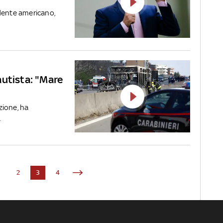
idente americano,
autista: "Mare
zione, ha
.
1
2
3
4