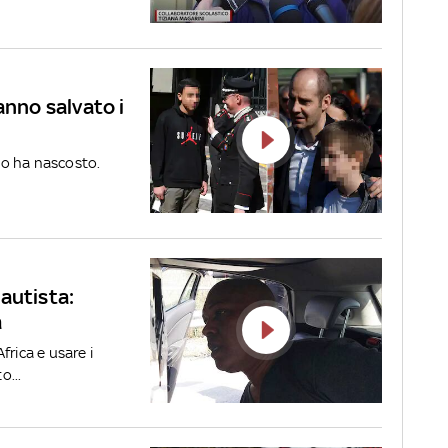
anno salvato i
 lo ha nascosto.
autista:
a
frica e usare i
o...