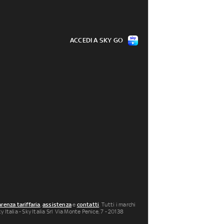
ACCEDI A SKY GO
renza tariffaria
,
assistenza
e
contatti
. Tutti i marchi
 Italia - Sky Italia Srl Via Monte Penice, 7 - 20138