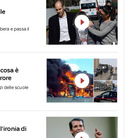
le
ibera e passa il
 cosa è
rrore
zi delle scuole
'ironia di