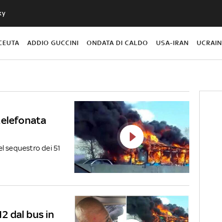
ky
CEUTA
ADDIO GUCCINI
ONDATA DI CALDO
USA-IRAN
UCRAI
telefonata
l sequestro dei 51
12 dal bus in