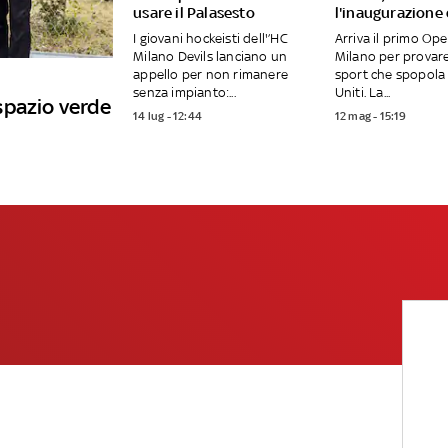
usare il Palasesto
l'inaugurazione
I giovani hockeisti dell'’HC
Arriva il primo Op
Milano Devils lanciano un
Milano per provar
appello per non rimanere
sport che spopola 
senza impianto:...
Uniti. La...
spazio verde
14 lug - 12:44
12 mag - 15:19