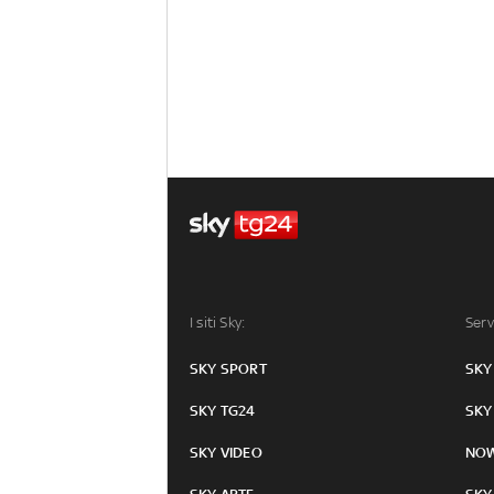
I siti Sky:
Serv
SKY SPORT
SKY
SKY TG24
SKY
SKY VIDEO
NO