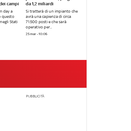
 dei campi
da 1,2 miliardi
en day a
Si tratterà di un impianto che
e questo
avrà una capienza di circa
negli Stati
71.500 posti e che sarà
operativo per...
25 mar - 10:06
PUBBLICITÀ