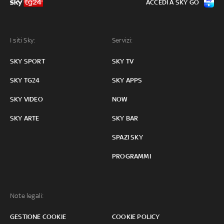
ACCEDI A SKY GO
I siti Sky:
Servizi:
SKY SPORT
SKY TV
SKY TG24
SKY APPS
SKY VIDEO
NOW
SKY ARTE
SKY BAR
SPAZI SKY
PROGRAMMI
Note legali:
GESTIONE COOKIE
COOKIE POLICY