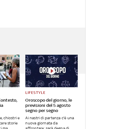
LIFESTYLE
Contesto,
Oroscopo del giorno, le
ia
previsioni del 5 agosto
segno per segno
e, chiostri e
Ai nastri di partenza c'è una
are storie
nuova giornata da
ti ma
affrontare: sarà degna di