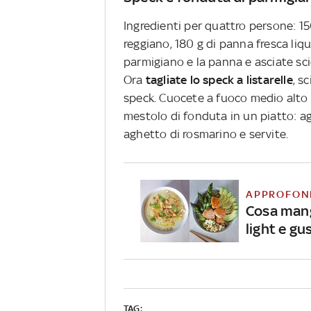
Ingredienti per quattro persone: 15
reggiano, 180 g di panna fresca liqu
parmigiano e la panna e asciate sc
Ora
tagliate lo speck a listarelle
, s
speck. Cuocete a fuoco medio alto e
mestolo di fonduta in un piatto: a
aghetto di rosmarino e servite.
APPROFON
Cosa mang
light e gu
TAG: