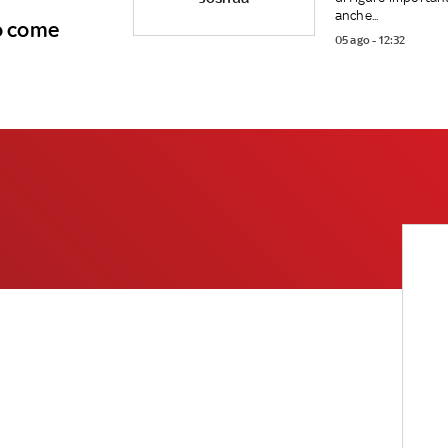
anche...
co come
05 ago - 12:32