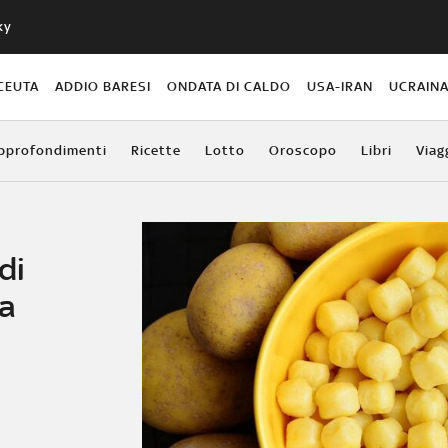
ky
CEUTA
ADDIO BARESI
ONDATA DI CALDO
USA-IRAN
UCRAIN
pprofondimenti
Ricette
Lotto
Oroscopo
Libri
Viag
di
da