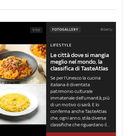
©Getty
FOTOGALLERY
1/10
LIFESTYLE
Le città dove si mangia
meglio nel mondo, la
classifica di TasteAtlas
Se per l'Unesco la cucina
italiana è diventata
patrimonio culturale
immateriale dell'umanità, più
di un motivo ci sarà. E lo
conferma anche TasteAtlas
che, ogni anno, stila diverse
classifiche che riguardano il
mondo culinario.