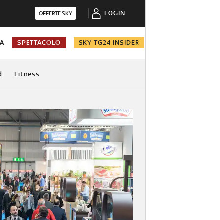
LOGIN
OFFERTE SKY
NA
SPETTACOLO
SKY TG24 INSIDER
d
Fitness