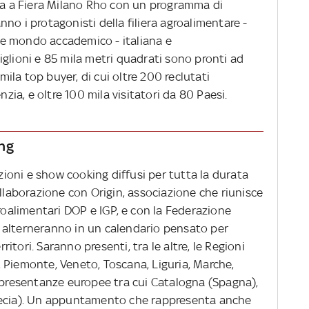
rna a Fiera Milano Rho con un programma di
no i protagonisti della filiera agroalimentare -
ni e mondo accademico - italiana e
glioni e 85 mila metri quadrati sono pronti ad
 mila top buyer, di cui oltre 200 reclutati
nzia, e oltre 100 mila visitatori da 80 Paesi.
ng
oni e show cooking diffusi per tutta la durata
ollaborazione con Origin, associazione che riunisce
groalimentari DOP e IGP, e con la Federazione
 si alterneranno in un calendario pensato per
rritori. Saranno presenti, tra le altre, le Regioni
 Piemonte, Veneto, Toscana, Liguria, Marche,
appresentanze europee tra cui Catalogna (Spagna),
recia). Un appuntamento che rappresenta anche