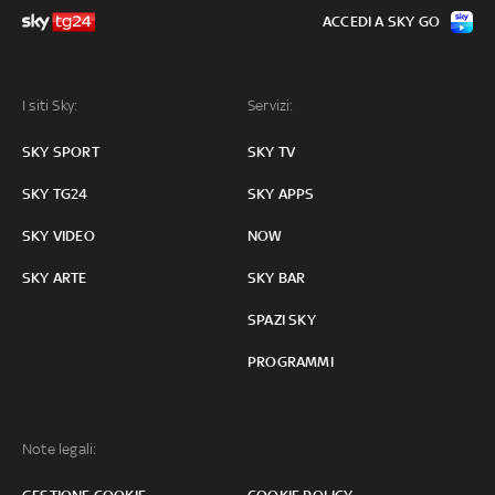
ACCEDI A SKY GO
I siti Sky:
Servizi:
SKY SPORT
SKY TV
SKY TG24
SKY APPS
SKY VIDEO
NOW
SKY ARTE
SKY BAR
SPAZI SKY
PROGRAMMI
Note legali: