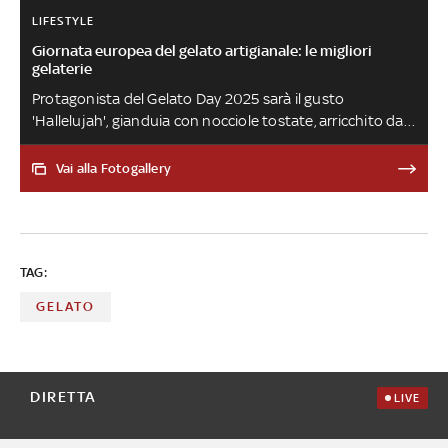
LIFESTYLE
Giornata europea del gelato artigianale: le migliori
gelaterie
Protagonista del Gelato Day 2025 sarà il gusto
'Hallelujah', gianduia con nocciole tostate, arricchito da
una variegatura di cioccolato puro. A essere omaggiato,
quest'anno, non è dunque uno specifico paese europeo
Vai alla Fotogallery
- come da tradizione dell'evento - bensì il Giubileo
TAG:
GELATO
DIRETTA
LIVE